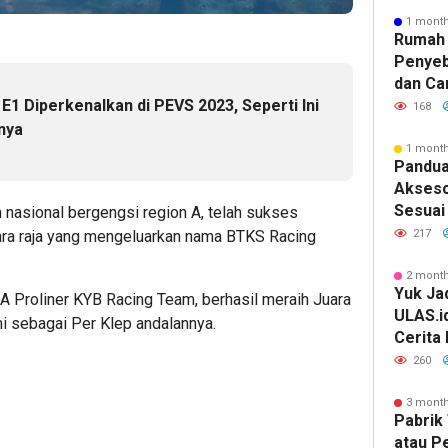
1 mont
Rumah 
Penyeb
dan Ca
E1 Diperkenalkan di PEVS 2023, Seperti Ini
168
nya
1 mont
e
Pandua
Akseso
Sesuai 
nasional bergengsi region A, telah sukses
ra raja yang mengeluarkan nama BTKS Racing
217
2 mont
Yuk Jad
 Proliner KYB Racing Team, berhasil meraih Juara
ULAS.i
sebagai Per Klep andalannya.
Cerita
Lebih 
260
3 mont
Pabrik 
atau P