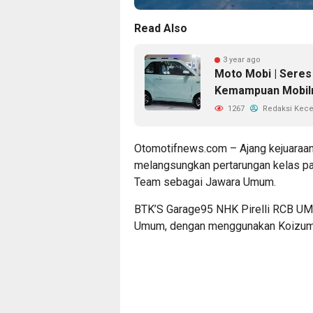
Read Also
3 year ago
Moto Mobi | Seres 
Kemampuan Mobil
1267
Redaksi Kec
Otomotifnews.com – Ajang kejuaraan 
melangsungkan pertarungan kelas pa
Team sebagai Jawara Umum.
BTK’S Garage95 NHK Pirelli RCB UMA
Umum, dengan menggunakan Koizumi 