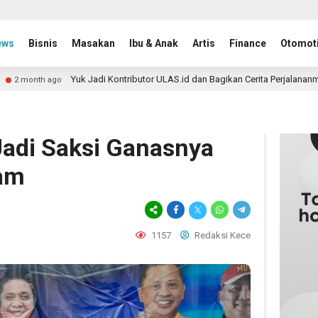
ews
Bisnis
Masakan
Ibu & Anak
Artis
Finance
Otomoti
uk Jadi Kontributor ULAS.id dan Bagikan Cerita Perjalananmu ke Lebih Banya
 Jadi Saksi Ganasnya
am
1157
Redaksi Kece