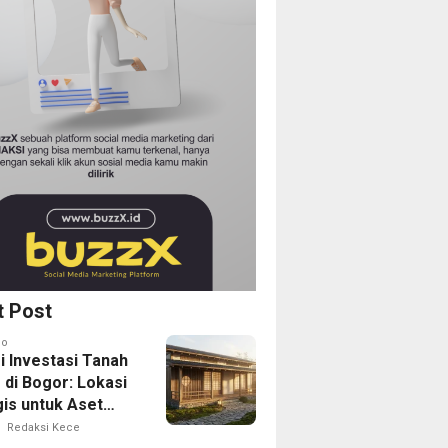
t Post
go
i Investasi Tanah
 di Bogor: Lokasi
gis untuk Aset
Depan
Redaksi Kece