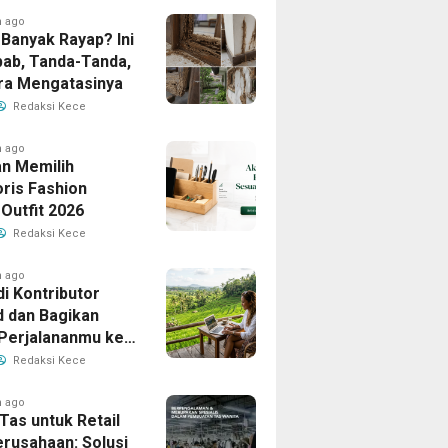
h ago
Banyak Rayap? Ini
ab, Tanda-Tanda,
ra Mengatasinya
Redaksi Kece
h ago
n Memilih
ris Fashion
Outfit 2026
Redaksi Kece
h ago
i Kontributor
d dan Bagikan
 Perjalananmu ke
Banyak Pembaca
Redaksi Kece
h ago
Tas untuk Retail
erusahaan: Solusi