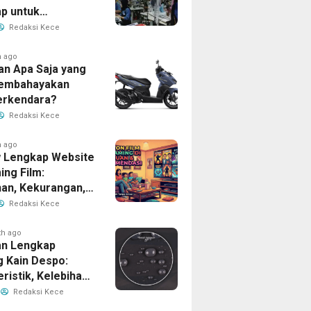
p untuk
han Bisnis Anda
Redaksi Kece
h ago
an Apa Saja yang
Membahayakan
erkendara?
Redaksi Kece
h ago
 Lengkap Website
ing Film:
han, Kekurangan,
tur Unggulan
Redaksi Kece
th ago
n Lengkap
g Kain Despo:
ristik, Kelebihan,
nfaatnya
Redaksi Kece