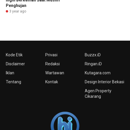
Ingin Berkemah Saat Musim
Penghujan
3 year ago
Kode Etik
Privasi
Buzzx.iD
Disclaimer
Redaksi
Ringan.iD
Iklan
Wartawan
Kutagara.com
Tentang
Kontak
Design Interior Bekasi
Agen Property
Cikarang