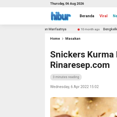
Thursday, 06 Aug 2026
Beranda
Viral
N
, Kelebihan, dan Manfaatnya
Bengkelkakikaki.com Webs
10 month ago
Home
Masakan
Snickers Kurma B
Rinaresep.com
3 minutes reading
Wednesday, 6 Apr 2022 15:02