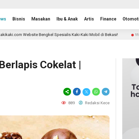
ews
Bisnis
Masakan
Ibu & Anak
Artis
Finance
Otomoti
ite Bengkel Spesialis Kaki-Kaki Mobil di Bekasi!
Pan
11 month ago
erlapis Cokelat |
889
Redaksi Kece