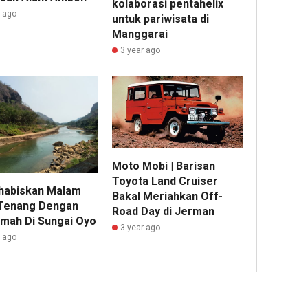
kolaborasi pentahelix
r ago
untuk pariwisata di
Manggarai
3 year ago
Moto Mobi | Barisan
Toyota Land Cruiser
abiskan Malam
Bakal Meriahkan Off-
Tenang Dengan
Road Day di Jerman
mah Di Sungai Oyo
3 year ago
r ago