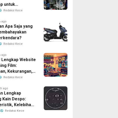
p untuk
han Bisnis Anda
Redaksi Kece
h ago
an Apa Saja yang
Membahayakan
erkendara?
Redaksi Kece
h ago
 Lengkap Website
ing Film:
han, Kekurangan,
tur Unggulan
Redaksi Kece
th ago
n Lengkap
g Kain Despo:
ristik, Kelebihan,
nfaatnya
Redaksi Kece