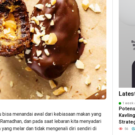
Lates
1 week 
Potens
tu bisa menandai awal dari kebiasaan makan yang
Kavling
di Ramadhan, dan pada saat lebaran kita menyadari
Strate
 yang melar dan tidak mengenali diri sendiri di
Masa 
56