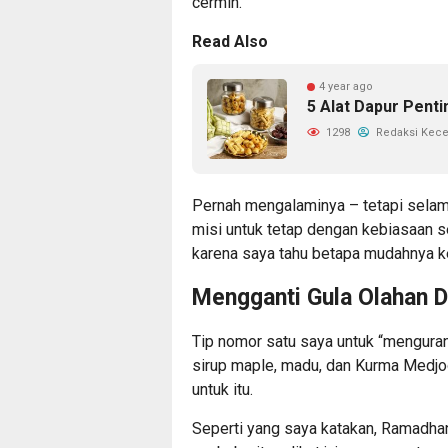
cermin.
Read Also
4 year ago
5 Alat Dapur Pent
1298
Redaksi Kec
Pernah mengalaminya – tetapi selam
misi untuk tetap dengan kebiasaan 
karena saya tahu betapa mudahnya k
Mengganti Gula Olahan D
Tip nomor satu saya untuk “mengurang
sirup maple, madu, dan Kurma Medjoo
untuk itu.
Seperti yang saya katakan, Ramadhan