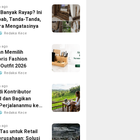
h ago
Banyak Rayap? Ini
ab, Tanda-Tanda,
ra Mengatasinya
Redaksi Kece
h ago
n Memilih
ris Fashion
Outfit 2026
Redaksi Kece
h ago
i Kontributor
d dan Bagikan
 Perjalananmu ke
Banyak Pembaca
Redaksi Kece
h ago
Tas untuk Retail
erusahaan: Solusi