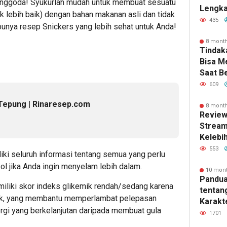
menggoda! Syukurlah mudah untuk membuat sesuatu
Lengka
k lebih baik) dengan bahan makanan asli dan tidak
Kebutu
435
 punya resep Snickers yang lebih sehat untuk Anda!
8 mont
Tindak
Bisa 
Saat B
609
Tepung | Rinaresep.com
8 mont
Review
Stream
Kelebi
dan Fi
553
ki seluruh informasi tentang semua yang perlu
l jika Anda ingin menyelam lebih dalam.
10 mon
Pandua
iliki skor indeks glikemik rendah/sedang karena
tentan
ik, yang membantu memperlambat pelepasan
Karakte
rgi yang berkelanjutan daripada membuat gula
dan Ma
1701