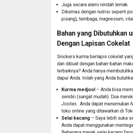
Juga secara alami rendah lemak.
Dikemas dengan nutrisi seperti p
pisang), tembaga, magnesium, vitami
Bahan yang Dibutuhkan 
Dengan Lapisan Cokelat
Snickers kurma berlapis cokelat yang
dan dibuat dengan bahan-bahan makan
terbaiknya? Anda hanya membutuhka
dapur Anda. Inilah yang Anda butuhka
Kurma medjool
– Anda bisa memb
sendiri (sangat mudah). Dua mere
Joolies
. Anda dapat menemukan
N
toko online yang ditawarkan di To
Selai kacang
– Saya lebih suka se
Anda dapat menggunakan mentega k
Beberapa merek selai kacang favo