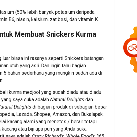
otasium (50% lebih banyak potasium daripada
n B6, niasin, kalsium, zat besi, dan vitamin K.
untuk Membuat Snickers Kurma
 luar biasa ini rasanya seperti Snickers batangan
an utuh yang asli. Dan ingin tahu bagian
n 5 bahan sederhana yang mungkin sudah ada di
n:
eli kurma medjool yang sudah diadu atau diadu
k yang saya suka adalah
Natural Delights
dan
atural Delights
di bagian produk di sebagian besar
kopedia, Lazada, Shopee, Amazon, dan Bukalapak.
lai kacang alami yang menetes / berair tetapi
acang atau biji apa pun yang Anda suka.
rit saya adalah
Crazy Richard’s
,
Whole Food’s 365