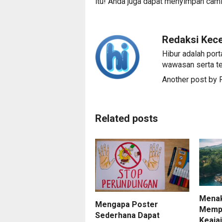
itu! Anda juga dapat menyimpan camil
Redaksi Kec
Hibur adalah port
wawasan serta te
Another post by
Related posts
Menak
Mengapa Poster
Memp
Sederhana Dapat
Keaja