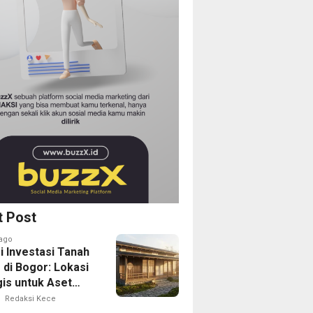
t Post
ago
i Investasi Tanah
 di Bogor: Lokasi
gis untuk Aset
Depan
Redaksi Kece