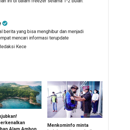
an ini di dalam freezer selama 1-2 bulan.
e
al berita yang bisa menghibur dan menjadi
mpat mencari informasi terupdate
 Redaksi Kece
jubkan!
erkenalkan
Menkominfo minta
iban Alam Ambon