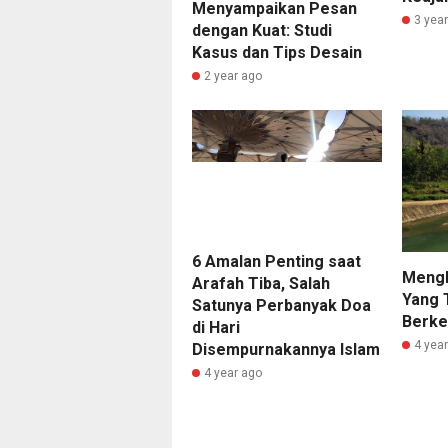
Menyampaikan Pesan
3 yea
dengan Kuat: Studi
Kasus dan Tips Desain
2 year ago
6 Amalan Penting saat
Mengh
Arafah Tiba, Salah
Yang 
Satunya Perbanyak Doa
Berke
di Hari
4 yea
Disempurnakannya Islam
4 year ago