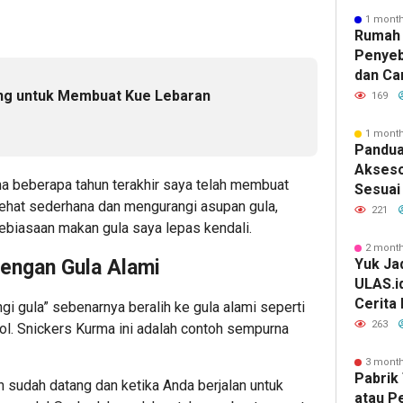
1 mont
Rumah 
Penyeb
dan Ca
ing untuk Membuat Kue Lebaran
169
e
1 mont
Pandua
Akseso
a beberapa tahun terakhir saya telah membuat
Sesuai 
sehat sederhana dan mengurangi asupan gula,
221
ebiasaan makan gula saya lepas kendali.
2 mont
engan Gula Alami
Yuk Jad
ULAS.i
Cerita
i gula” sebenarnya beralih ke gula alami seperti
Lebih 
263
l. Snickers Kurma ini adalah contoh sempurna
3 mont
Pabrik 
 sudah datang dan ketika Anda berjalan untuk
atau P