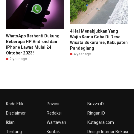
4 Hal Menakjubkan Yang
WhatsApp Berhenti Dukung
Wajib Kamu Coba Di Desa
Beberapa HP Android dan
Wisata Sukarame, Kabupaten
iPhone Lawas Mulai 24
Pandeglang
Oktober 2023!
4 year ago
2 year ago
Kode Etik
Privasi
Buzzx.iD
Disclaimer
Redaksi
Ringan.iD
Iklan
Wartawan
Kutagara.com
Tentang
Kontak
Design Interior Bekasi