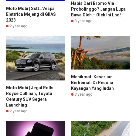
Habis Dari Bromo Via
Moto Mobi | Sstt…Vespa
Probolinggo? Jangan Lupa
Elettrica Mejeng di GIIAS
Bawa Oleh – Oleh Ini Lho!
2023
3 year ago
2 year ago
Menikmati Keseruan
Berkemah Di Pesona
Moto Mobi | Jegal Rolls
Kayangan Yang Indah
Royce Cullinan, Toyota
3 year ago
Century SUV Segera
Launching
2 year ago