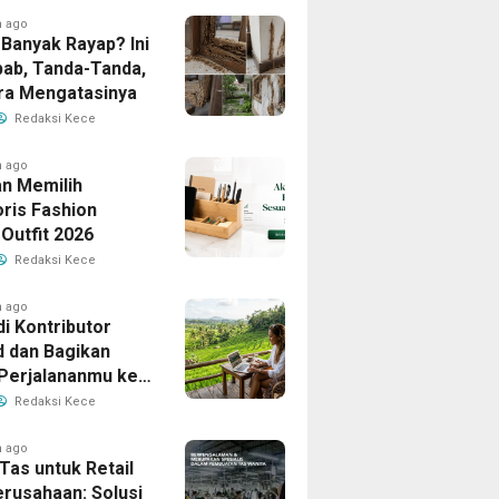
h ago
Banyak Rayap? Ini
ab, Tanda-Tanda,
ra Mengatasinya
Redaksi Kece
h ago
n Memilih
ris Fashion
Outfit 2026
Redaksi Kece
h ago
i Kontributor
d dan Bagikan
 Perjalananmu ke
Banyak Pembaca
Redaksi Kece
h ago
Tas untuk Retail
erusahaan: Solusi