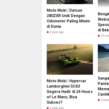
Moto Mobi | Datsun
Bengk
280ZXR Unik Dengan
Websi
Odometer Paling Minim
Spesia
di Dunia
di Bek
2 year ago
10 mo
Sanga
Moto Mobi | Hypercar
Panta
Lamborghini SC63
Meman
Segera Hadir di 24 Hours
Cantik
of Le Mans, Bisa
4 yea
Sukses?
3 year ago