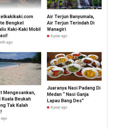
elkakikaki.com
Air Terjun Banyumala,
te Bengkel
Air Terjun Terindah Di
lis Kaki-Kaki Mobil
Wanagiri
asi!
4 year ago
nth ago
Juaranya Nasi Padang Di
t Mengesankan,
Medan “ Nasi Ganja
i Kuala Beukah
Lapau Bang Des”
g Tak Kalah
4 year ago
!
r ago