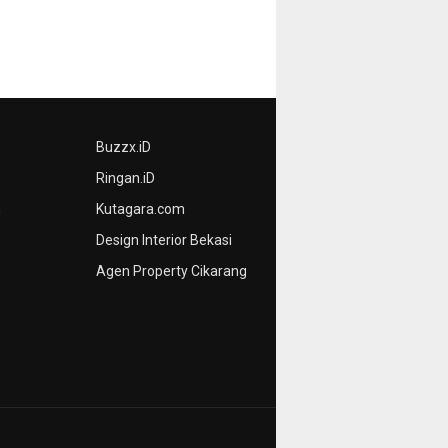
Buzzx.iD
Ringan.iD
n
Kutagara.com
Design Interior Bekasi
Agen Property Cikarang