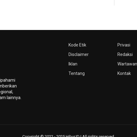
Kode Etik
Privasi
Disclaimer
Redaksi
Iklan
Wartawa
Tentang
Kontak
dipahami
mberikan
gional,
gam lainnya.
Copyright © 2022 - 2025 Hibur.ID | All rights reserved.