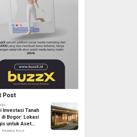
t Post
ago
i Investasi Tanah
 di Bogor: Lokasi
gis untuk Aset
Depan
Redaksi Kece