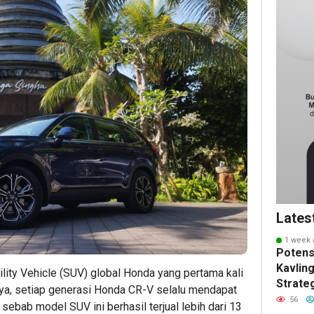
Lates
1 week 
Potens
Kavling
lity Vehicle (SUV) global Honda yang pertama kali
Strate
nya, setiap generasi Honda CR-V selalu mendapat
Masa 
56
sebab model SUV ini berhasil terjual lebih dari 13