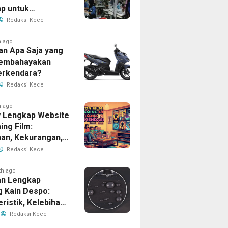
p untuk
han Bisnis Anda
Redaksi Kece
h ago
an Apa Saja yang
Membahayakan
erkendara?
Redaksi Kece
h ago
 Lengkap Website
ing Film:
han, Kekurangan,
tur Unggulan
Redaksi Kece
th ago
n Lengkap
g Kain Despo:
ristik, Kelebihan,
nfaatnya
Redaksi Kece