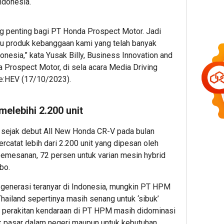
Indonesia.
ng penting bagi PT Honda Prospect Motor. Jadi
satu produk kebanggaan kami yang telah banyak
onesia,” kata Yusak Billy, Business Innovation and
 Prospect Motor, di sela acara Media Driving
e:HEV (17/10/2023).
elebihi 2.200 unit
 sejak debut All New Honda CR-V pada bulan
tercatat lebih dari 2.200 unit yang dipesan oleh
emesanan, 72 persen untuk varian mesin hybrid
bo.
 generasi teranyar di Indonesia, mungkin PT HPM
hailand sepertinya masih senang untuk ‘sibuk’
tas perakitan kendaraan di PT HPM masih didominasi
k pasar dalam negeri maupun untuk kebutuhan