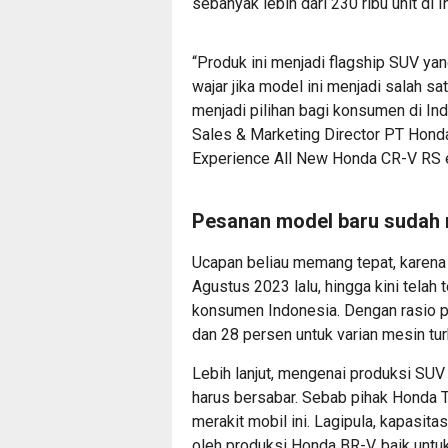
sebanyak lebih dari 230 ribu unit di 
“Produk ini menjadi flagship SUV ya
wajar jika model ini menjadi salah 
menjadi pilihan bagi konsumen di Ind
Sales & Marketing Director PT Honda
Experience All New Honda CR-V RS 
Pesanan model baru sudah m
Ucapan beliau memang tepat, karena
Agustus 2023 lalu, hingga kini telah 
konsumen Indonesia. Dengan rasio p
dan 28 persen untuk varian mesin tur
Lebih lanjut, mengenai produksi SUV
harus bersabar. Sebab pihak Honda T
merakit mobil ini. Lagipula, kapasi
oleh produksi Honda BR-V, baik untu