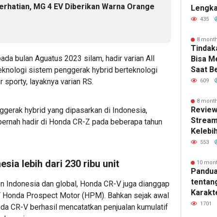
Perhatian, MG 4 EV Diberikan Warna Orange
Lengka
Kebutu
435
8 mont
Tindak
pada bulan Aguatus 2023 silam, hadir varian All
Bisa 
Saat B
knologi sistem penggerak hybrid berteknologi
 sporty, layaknya varian RS.
609
8 mont
Review
gerak hybrid yang dipasarkan di Indonesia,
Stream
pernah hadir di Honda CR-Z pada beberapa tahun
Kelebi
dan Fi
553
sia lebih dari 230 ribu unit
10 mon
Pandua
tentan
n Indonesia dan global, Honda CR-V juga dianggap
Karakte
T Honda Prospect Motor (HPM). Bahkan sejak awal
dan Ma
1701
da CR-V berhasil mencatatkan penjualan kumulatif