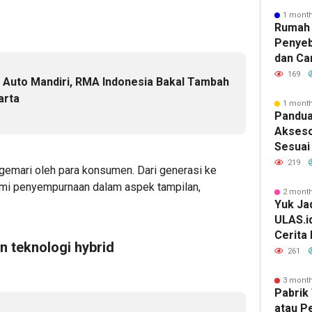
1 mont
Rumah 
Penyeb
dan Ca
169
a Auto Mandiri, RMA Indonesia Bakal Tambah
arta
1 mont
Pandua
Akseso
Sesuai 
219
digemari oleh para konsumen. Dari generasi ke
ami penyempurnaan dalam aspek tampilan,
2 mont
Yuk Jad
ULAS.i
Cerita
 teknologi hybrid
Lebih 
261
3 mont
Pabrik 
atau P