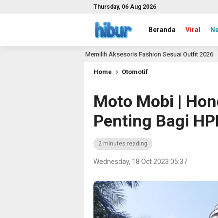
Thursday, 06 Aug 2026
Beranda
Viral
N
Panduan Memilih Aksesoris Fashion Sesuai Outfit 2026
ago
2 month
Home
Otomotif
Moto Mobi | Hon
Penting Bagi H
2 minutes reading
Wednesday, 18 Oct 2023 05:37