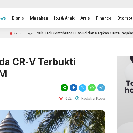
ews
Bisnis
Masakan
Ibu & Anak
Artis
Finance
Otomoti
Yuk Jadi Kontributor ULAS.id dan Bagikan Cerita Perjalananmu ke Leb
 ago
da CR-V Terbukti
PM
692
Redaksi Kece