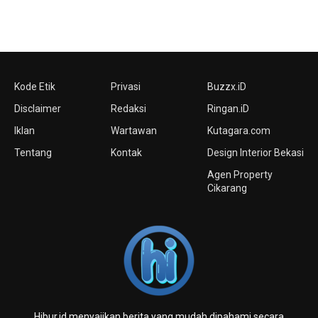
Kode Etik
Privasi
Buzzx.iD
Disclaimer
Redaksi
Ringan.iD
Iklan
Wartawan
Kutagara.com
Tentang
Kontak
Design Interior Bekasi
Agen Property
Cikarang
Hibur.id menyajikan berita yang mudah dipahami secara