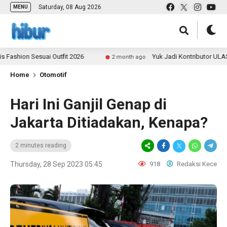
Saturday, 08 Aug 2026
MENU
ion Sesuai Outfit 2026
Yuk Jadi Kontributor ULAS.id d
2 month ago
Home
Otomotif
Hari Ini Ganjil Genap di
Jakarta Ditiadakan, Kenapa?
2 minutes reading
Thursday, 28 Sep 2023 05:45
918
Redaksi Kece