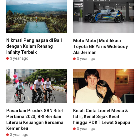
Nikmati Penginapan di Bali
Moto Mobi | Modifikasi
dengan Kolam Renang
Toyota GR Yaris Widebody
Infinity Terbaik
Ala Jerman
3 year ago
3 year ago
Pasarkan Produk SBN Ritel
Kisah Cinta Lionel Messi &
Pertama 2023, BRI Berikan
Istri, Kenal Sejak Kecil
Literasi Keuangan Bersama
hingga PDKT Lewat Sepupu
Kemenkeu
3 year ago
3 year ago