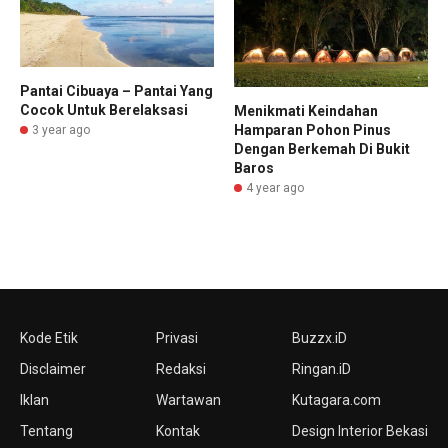
Pantai Cibuaya – Pantai Yang
Cocok Untuk Berelaksasi
Menikmati Keindahan
Hamparan Pohon Pinus
3 year ago
Dengan Berkemah Di Bukit
Baros
4 year ago
Kode Etik
Privasi
Buzzx.iD
Disclaimer
Redaksi
Ringan.iD
Iklan
Wartawan
Kutagara.com
Tentang
Kontak
Design Interior Bekasi