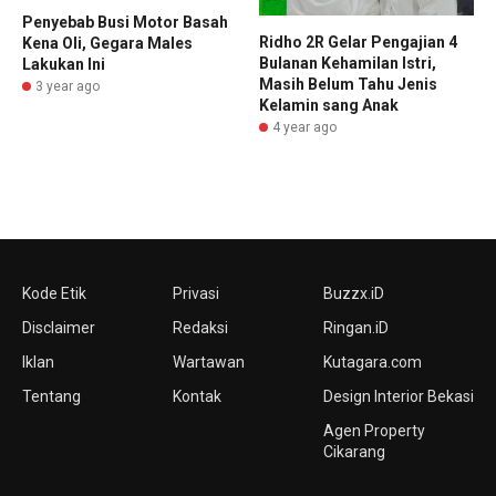
Penyebab Busi Motor Basah
Ridho 2R Gelar Pengajian 4
Kena Oli, Gegara Males
Bulanan Kehamilan Istri,
Lakukan Ini
Masih Belum Tahu Jenis
3 year ago
Kelamin sang Anak
4 year ago
Kode Etik
Privasi
Buzzx.iD
Disclaimer
Redaksi
Ringan.iD
Iklan
Wartawan
Kutagara.com
Tentang
Kontak
Design Interior Bekasi
Agen Property
Cikarang