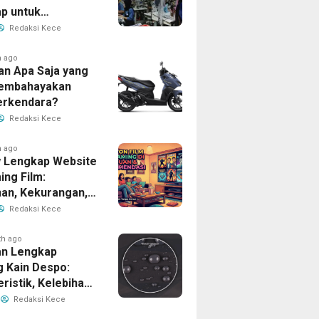
p untuk
han Bisnis Anda
Redaksi Kece
h ago
an Apa Saja yang
Membahayakan
erkendara?
Redaksi Kece
h ago
 Lengkap Website
ing Film:
han, Kekurangan,
tur Unggulan
Redaksi Kece
th ago
n Lengkap
g Kain Despo:
ristik, Kelebihan,
nfaatnya
Redaksi Kece