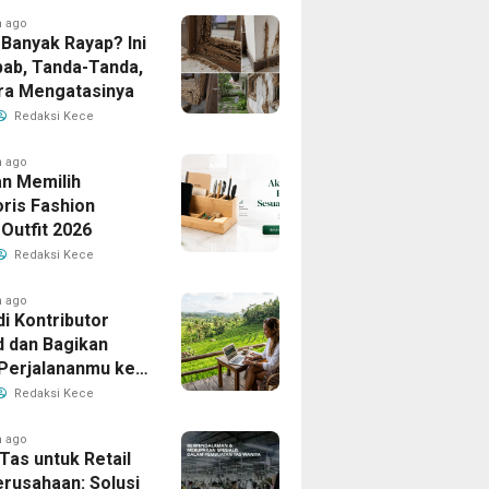
h ago
Banyak Rayap? Ini
ab, Tanda-Tanda,
ra Mengatasinya
Redaksi Kece
h ago
n Memilih
ris Fashion
Outfit 2026
Redaksi Kece
h ago
i Kontributor
d dan Bagikan
 Perjalananmu ke
Banyak Pembaca
Redaksi Kece
h ago
Tas untuk Retail
erusahaan: Solusi