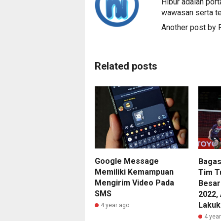
Hibur adalah port
wawasan serta te
Another post by
Related posts
Google Message
Bagas
Memiliki Kemampuan
Tim T
Mengirim Video Pada
Besar
SMS
2022,
Lakuk
4 year ago
4 yea