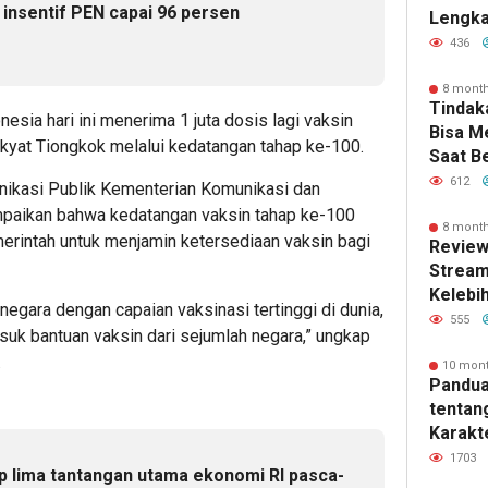
 insentif PEN capai 96 persen
Lengka
Kebutu
e
436
8 mont
Tindak
sia hari ini menerima 1 juta dosis lagi vaksin
Bisa 
kyat Tiongkok melalui kedatangan tahap ke-100.
Saat B
612
unikasi Publik Kementerian Komunikasi dan
paikan bahwa kedatangan vaksin tahap ke-100
8 mont
rintah untuk menjamin ketersediaan vaksin bagi
Review
Stream
Kelebi
 negara dengan capaian vaksinasi tertinggi di dunia,
dan Fi
555
suk bantuan vaksin dari sejumlah negara,” ungkap
.
10 mon
Pandua
tentan
Karakte
dan Ma
1703
p lima tantangan utama ekonomi RI pasca-