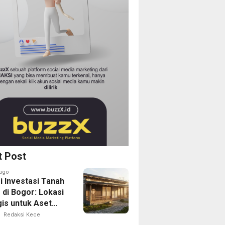
t Post
ago
i Investasi Tanah
 di Bogor: Lokasi
gis untuk Aset
Depan
Redaksi Kece