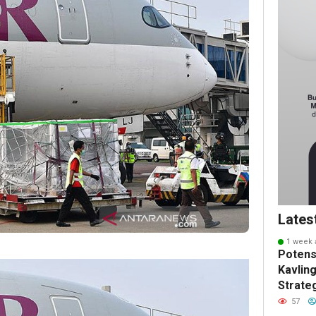
Lates
1 week 
Potens
Kavling
Strate
Masa 
57