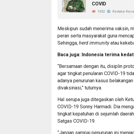
COVID
1032
Redaksi Kec
Meskipun sudah menerima vaksin, m
peran serta masyarakat guna mencapai
Sehingga,
herd immunity
atau kekeba
Baca juga:
Indonesia terima keda
“Bersamaan dengan itu, disiplin prot
agar tingkat penularan COVID-19 tid
adanya penurunan kasus belakangan
divaksinasi,” tuturnya.
Hal serupa juga ditegaskan oleh Ke
COVID-19 Sonny Harmadi. Dia menga
tingkat kepatuhan di sejumlah daerah
Satgas COVID-19.
“Jangan sampai penurunan ini menja