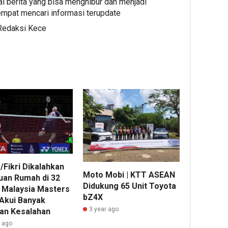
al berita yang bisa menghibur dan menjadi
mpat mencari informasi terupdate
 Redaksi Kece
/Fikri Dikalahkan
Moto Mobi | KTT ASEAN
uan Rumah di 32
Didukung 65 Unit Toyota
 Malaysia Masters
bZ4X
 Akui Banyak
3 year ago
an Kesalahan
r ago