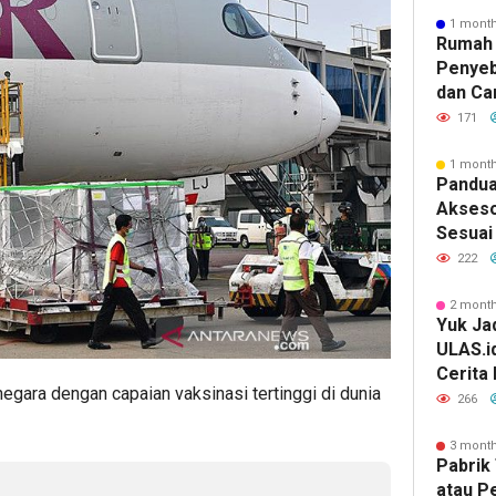
1 mont
Rumah 
Penyeb
dan Ca
171
1 mont
Pandua
Akseso
Sesuai 
222
2 mont
Yuk Jad
ULAS.i
Cerita
negara dengan capaian vaksinasi tertinggi di dunia
Lebih 
266
3 mont
Pabrik 
atau P