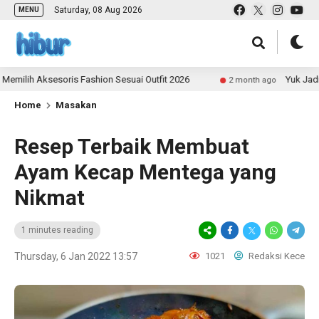
Saturday, 08 Aug 2026
MENU
ih Aksesoris Fashion Sesuai Outfit 2026
Yuk Jadi Kont
2 month ago
Home
Masakan
Resep Terbaik Membuat
Ayam Kecap Mentega yang
Nikmat
1 minutes reading
Thursday, 6 Jan 2022 13:57
1021
Redaksi Kece