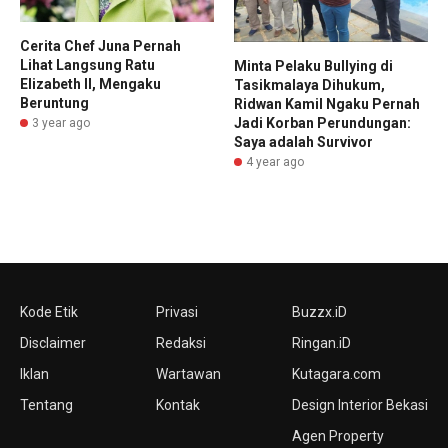
Cerita Chef Juna Pernah
Lihat Langsung Ratu
Minta Pelaku Bullying di
Elizabeth II, Mengaku
Tasikmalaya Dihukum,
Beruntung
Ridwan Kamil Ngaku Pernah
Jadi Korban Perundungan:
3 year ago
Saya adalah Survivor
4 year ago
Kode Etik
Privasi
Buzzx.iD
Disclaimer
Redaksi
Ringan.iD
Iklan
Wartawan
Kutagara.com
Tentang
Kontak
Design Interior Bekasi
Agen Property