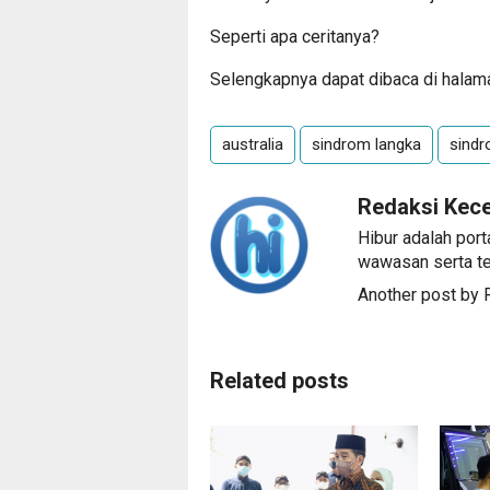
Seperti apa ceritanya?
Selengkapnya dapat dibaca di halama
australia
sindrom langka
sind
Redaksi Kec
Hibur adalah port
wawasan serta te
Another post by
Related posts