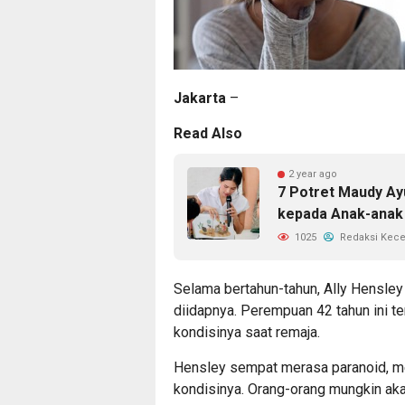
Jakarta
–
Read Also
2 year ago
7 Potret Maudy A
kepada Anak-anak
1025
Redaksi Kec
Selama bertahun-tahun, Ally Hensle
diidapnya. Perempuan 42 tahun ini te
kondisinya saat remaja.
Hensley sempat merasa paranoid, me
kondisinya. Orang-orang mungkin ak