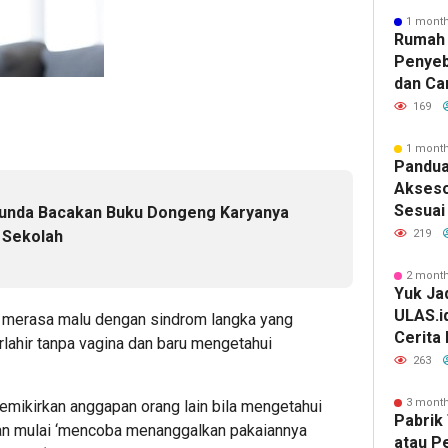
1 mont
Rumah 
Penyeb
dan Ca
169
1 mont
Pandua
Akseso
Sesuai 
yunda Bacakan Buku Dongeng Karyanya
 Sekolah
219
e
2 mont
Yuk Jad
ULAS.i
y merasa malu dengan sindrom langka yang
Cerita
rlahir tanpa vagina dan baru mengetahui
Lebih 
263
3 mont
mikirkan anggapan orang lain bila mengetahui
Pabrik 
an mulai ‘mencoba menanggalkan pakaiannya
atau P