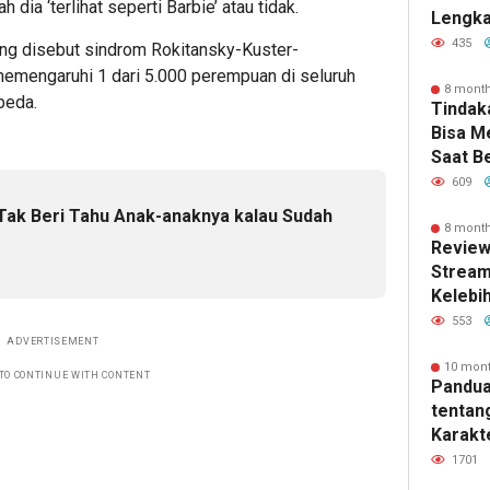
dia ‘terlihat seperti Barbie’ atau tidak.
Lengka
Kebutu
435
ng disebut sindrom Rokitansky-Kuster-
memengaruhi 1 dari 5.000 perempuan di seluruh
8 mont
beda.
Tindak
Bisa 
Saat B
609
 Tak Beri Tahu Anak-anaknya kalau Sudah
8 mont
Review
Stream
Kelebi
dan Fi
553
ADVERTISEMENT
10 mon
TO CONTINUE WITH CONTENT
Pandua
tentan
Karakte
dan Ma
1701