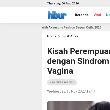
Thursday, 06 Aug 2026
Beranda
Viral
N
anduan Memilih Aksesoris Fashion Sesuai Outfit 2026
Y
2 month ago
Home
Ibu & Anak
Kisah Perempuan
dengan Sindrom 
Vagina
2 minutes reading
Wednesday, 15 Nov 2023 19:17