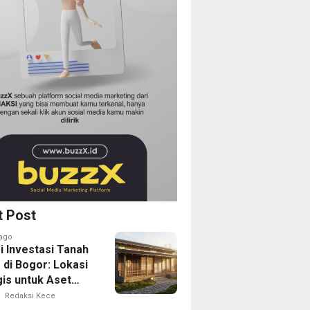
t Post
ago
i Investasi Tanah
 di Bogor: Lokasi
gis untuk Aset
Depan
Redaksi Kece