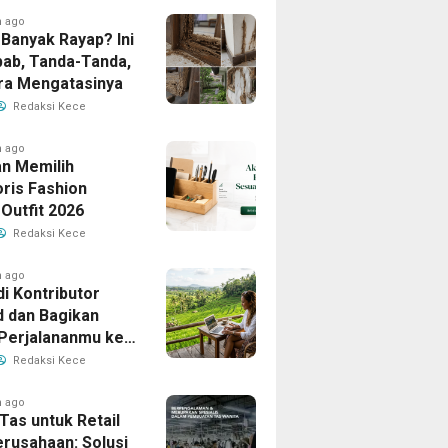
h ago
Banyak Rayap? Ini
ab, Tanda-Tanda,
ra Mengatasinya
Redaksi Kece
h ago
n Memilih
ris Fashion
Outfit 2026
Redaksi Kece
h ago
i Kontributor
d dan Bagikan
 Perjalananmu ke
Banyak Pembaca
Redaksi Kece
h ago
Tas untuk Retail
erusahaan: Solusi