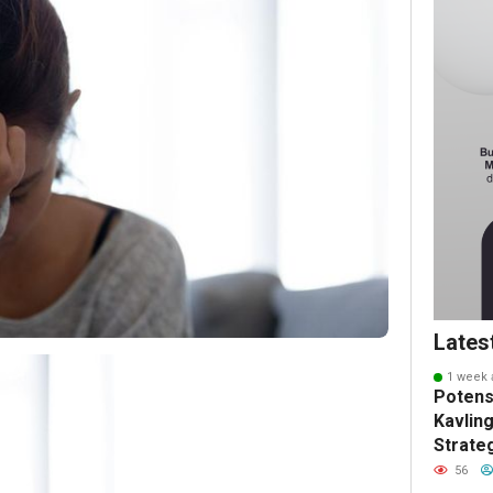
Lates
1 week 
Potens
Kavling
Strate
Masa 
56