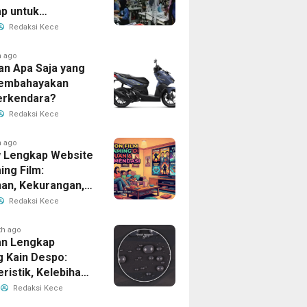
p untuk
han Bisnis Anda
Redaksi Kece
h ago
an Apa Saja yang
Membahayakan
erkendara?
Redaksi Kece
h ago
 Lengkap Website
ing Film:
han, Kekurangan,
tur Unggulan
Redaksi Kece
th ago
n Lengkap
g Kain Despo:
ristik, Kelebihan,
nfaatnya
Redaksi Kece