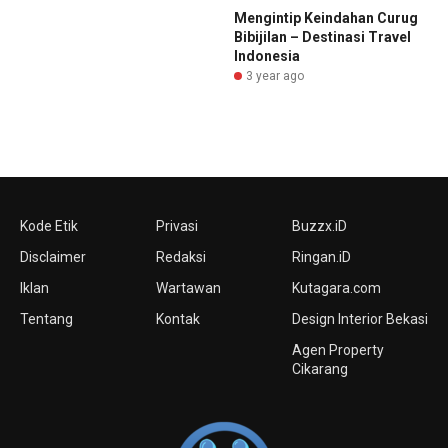
Mengintip Keindahan Curug
Bibijilan – Destinasi Travel
Indonesia
3 year ago
Kode Etik
Privasi
Buzzx.iD
Disclaimer
Redaksi
Ringan.iD
Iklan
Wartawan
Kutagara.com
Tentang
Kontak
Design Interior Bekasi
Agen Property
Cikarang