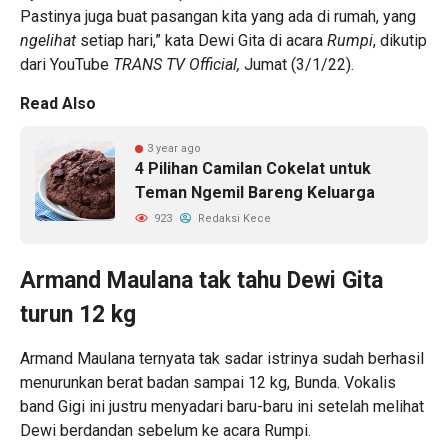
Pastinya juga buat pasangan kita yang ada di rumah, yang
ngelihat
setiap hari,” kata Dewi Gita di acara
Rumpi
, dikutip
dari YouTube
TRANS TV Official,
Jumat (3/1/22).
Read Also
3 year ago
4 Pilihan Camilan Cokelat untuk
Teman Ngemil Bareng Keluarga
923
Redaksi Kece
Armand Maulana tak tahu Dewi Gita
turun 12 kg
Armand Maulana ternyata tak sadar istrinya sudah berhasil
menurunkan berat badan sampai 12 kg, Bunda. Vokalis
band Gigi ini justru menyadari baru-baru ini setelah melihat
Dewi berdandan sebelum ke acara Rumpi.