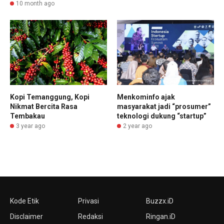
10 month ago
Kopi Temanggung, Kopi
Menkominfo ajak
Nikmat Bercita Rasa
masyarakat jadi “prosumer”
Tembakau
teknologi dukung “startup”
3 year ago
2 year ago
Kode Etik
Privasi
Buzzx.iD
Disclaimer
Redaksi
Ringan.iD