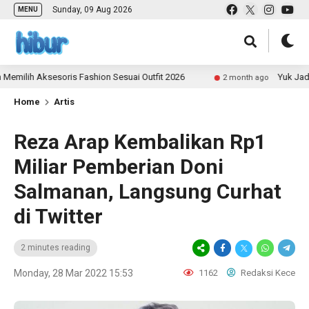
Sunday, 09 Aug 2026
MENU
lih Aksesoris Fashion Sesuai Outfit 2026
Yuk Jadi Kon
2 month ago
Home
Artis
Reza Arap Kembalikan Rp1
Miliar Pemberian Doni
Salmanan, Langsung Curhat
di Twitter
2 minutes reading
Monday, 28 Mar 2022 15:53
1162
Redaksi Kece