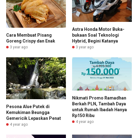
Astra Honda Motor Buka-
Cara Membuat Pisang
bukaan Soal Teknologi
Goreng Crispy dan Enak
Hybrid, Begini Katanya
3 year ago
3 year ago
Nikmati Promo Ramadhan
Berkah PLN, Tambah Daya
Pesona Alue Putek di
untuk Rumah Ibadah Hanya
Kemukiman Beungga
Rp150 Ribu
Gemericik Lepaskan Penat
4 year ago
4 year ago