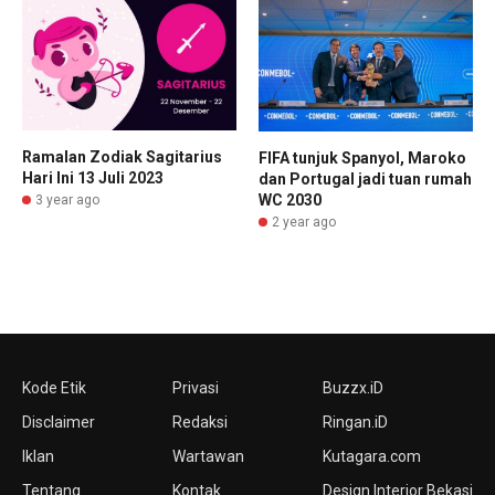
Ramalan Zodiak Sagitarius
FIFA tunjuk Spanyol, Maroko
Hari Ini 13 Juli 2023
dan Portugal jadi tuan rumah
WC 2030
3 year ago
2 year ago
Kode Etik
Privasi
Buzzx.iD
Disclaimer
Redaksi
Ringan.iD
Iklan
Wartawan
Kutagara.com
Tentang
Kontak
Design Interior Bekasi