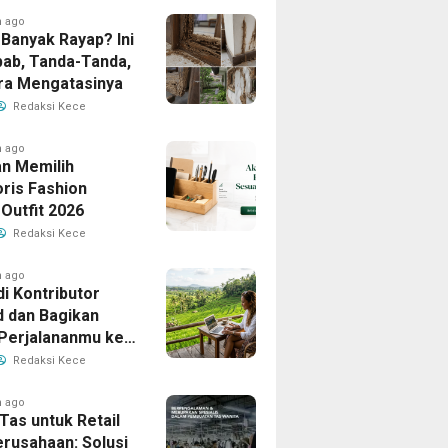
h ago
Banyak Rayap? Ini
ab, Tanda-Tanda,
ra Mengatasinya
Redaksi Kece
h ago
n Memilih
ris Fashion
Outfit 2026
Redaksi Kece
h ago
i Kontributor
d dan Bagikan
 Perjalananmu ke
Banyak Pembaca
Redaksi Kece
h ago
Tas untuk Retail
erusahaan: Solusi