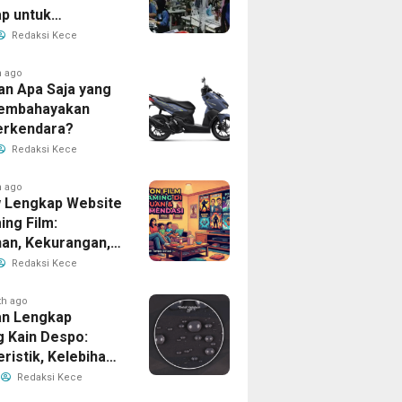
p untuk
han Bisnis Anda
Redaksi Kece
h ago
an Apa Saja yang
Membahayakan
erkendara?
Redaksi Kece
h ago
 Lengkap Website
ing Film:
han, Kekurangan,
tur Unggulan
Redaksi Kece
th ago
n Lengkap
g Kain Despo:
ristik, Kelebihan,
nfaatnya
Redaksi Kece