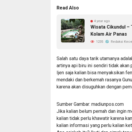
Read Also
4 year ago
Wisata Cikundul –
Kolam Air Panas
1235
Redaksi Kec
Salah satu daya tarik utamanya adala
artinya api biru ini sendiri tidak a
Ijen saja kalian bisa menyaksikan fe
mendaki dan berkemah rasanya Gunung
karena akan disuguhkan dengan pema
Sumber Gambar: madiunpos.com
Jika kalian belum pernah dan ingin m
kalian tidak perlu khawatir karena 
kalian informasi yang perlu kalian ke