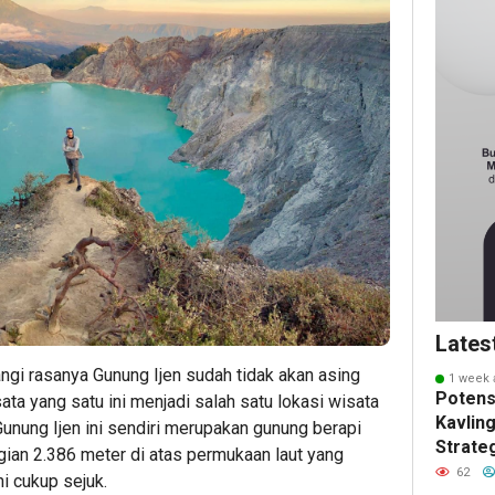
Lates
ngi rasanya Gunung Ijen sudah tidak akan asing
1 week 
Potens
sata yang satu ini menjadi salah satu lokasi wisata
Kavling
unung Ijen ini sendiri merupakan gunung berapi
Strate
gian 2.386 meter di atas permukaan laut yang
Masa 
62
i cukup sejuk.