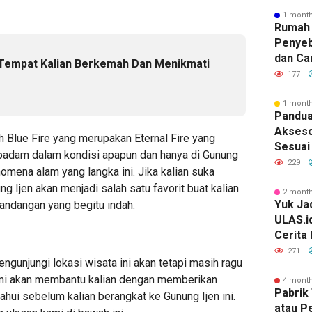
1 mont
Rumah 
Penyeb
dan Ca
 Tempat Kalian Berkemah Dan Menikmati
177
e
1 mont
Pandua
Akseso
h Blue Fire yang merupakan Eternal Fire yang
Sesuai 
kan padam dalam kondisi apapun dan hanya di Gunung
229
nomena alam yang langka ini. Jika kalian suka
 Ijen akan menjadi salah satu favorit buat kalian
2 mont
Yuk Jad
ndangan yang begitu indah.
ULAS.i
Cerita
Lebih 
271
engunjungi lokasi wisata ini akan tetapi masih ragu
kami akan membantu kalian dengan memberikan
4 mont
Pabrik 
tahui sebelum kalian berangkat ke Gunung Ijen ini.
atau P