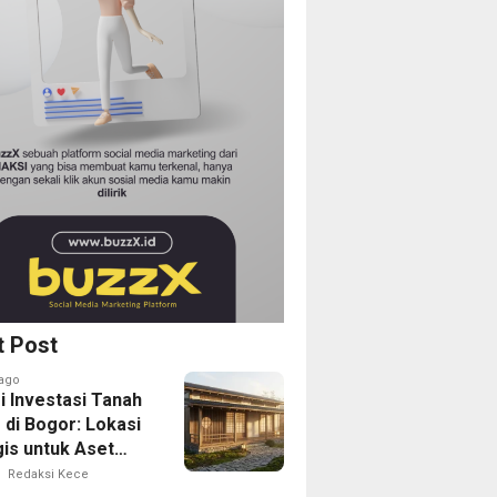
t Post
ago
i Investasi Tanah
 di Bogor: Lokasi
gis untuk Aset
Depan
Redaksi Kece