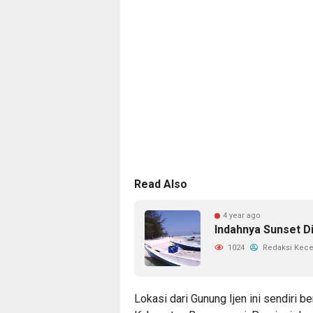
Read Also
4 year ago
Indahnya Sunset D
1024
Redaksi Kec
Lokasi dari Gunung Ijen ini sendiri 