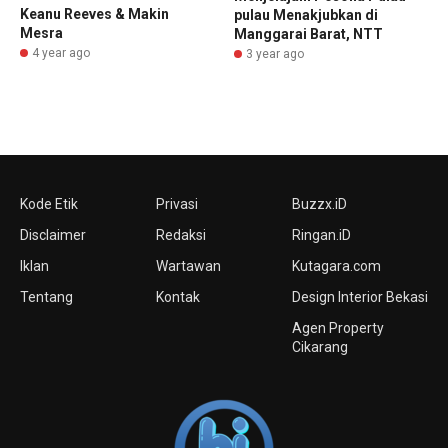
Keanu Reeves & Makin
pulau Menakjubkan di
Mesra
Manggarai Barat, NTT
4 year ago
3 year ago
Kode Etik
Privasi
Buzzx.iD
Disclaimer
Redaksi
Ringan.iD
Iklan
Wartawan
Kutagara.com
Tentang
Kontak
Design Interior Bekasi
Agen Property
Cikarang