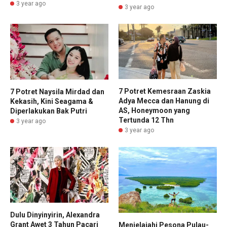
3 year ago
3 year ago
7 Potret Kemesraan Zaskia
7 Potret Naysila Mirdad dan
Adya Mecca dan Hanung di
Kekasih, Kini Seagama &
AS, Honeymoon yang
Diperlakukan Bak Putri
Tertunda 12 Thn
3 year ago
3 year ago
Dulu Dinyinyirin, Alexandra
Grant Awet 3 Tahun Pacari
Menjelajahi Pesona Pulau-