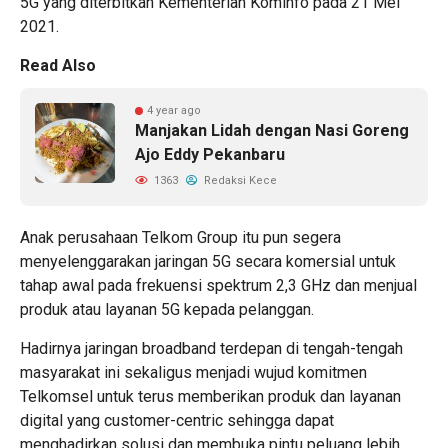
5G yang diterbitkan Kementerian Kominfo pada 21 Mei
2021.
Read Also
4 year ago
Manjakan Lidah dengan Nasi Goreng
Ajo Eddy Pekanbaru
1363
Redaksi Kece
Anak perusahaan Telkom Group itu pun segera
menyelenggarakan jaringan 5G secara komersial untuk
tahap awal pada frekuensi spektrum 2,3 GHz dan menjual
produk atau layanan 5G kepada pelanggan.
Hadirnya jaringan broadband terdepan di tengah-tengah
masyarakat ini sekaligus menjadi wujud komitmen
Telkomsel untuk terus memberikan produk dan layanan
digital yang customer-centric sehingga dapat
menghadirkan solusi dan membuka pintu peluang lebih