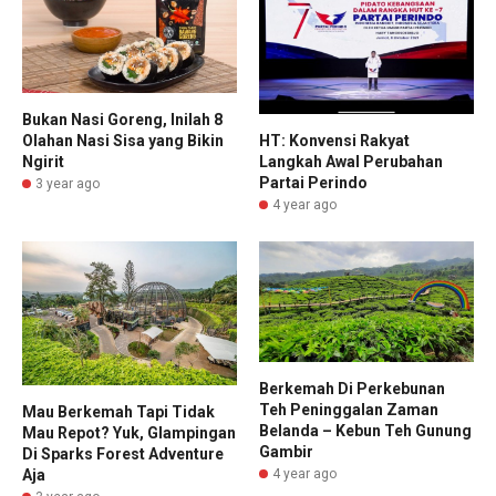
Bukan Nasi Goreng, Inilah 8
Olahan Nasi Sisa yang Bikin
HT: Konvensi Rakyat
Ngirit
Langkah Awal Perubahan
Partai Perindo
3 year ago
4 year ago
Berkemah Di Perkebunan
Teh Peninggalan Zaman
Mau Berkemah Tapi Tidak
Belanda – Kebun Teh Gunung
Mau Repot? Yuk, Glampingan
Gambir
Di Sparks Forest Adventure
Aja
4 year ago