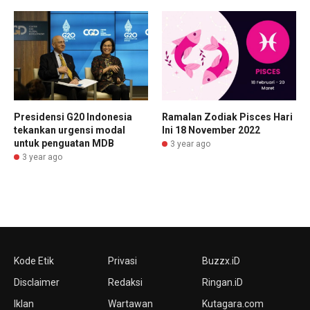
Ramalan Zodiak Pisces Hari
Presidensi G20 Indonesia
Ini 18 November 2022
tekankan urgensi modal
untuk penguatan MDB
3 year ago
3 year ago
Kode Etik
Privasi
Buzzx.iD
Disclaimer
Redaksi
Ringan.iD
Iklan
Wartawan
Kutagara.com