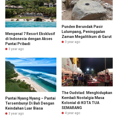
Punden Berundak Pasir
Lulumpang, Peninggalan
Mengenal 7 Resort Eksklusif
Zaman Megalitikum di Garut
di Indonesia dengan Akses
3 year ago
Pantai Pribadi
3 year ago
The Oudstad: Menghidupkan
Kembali Nostalgia Masa
Pantai Nyang Nyang – Pantai
Kolonial di KOTA TUA
Tersembunyi Di Bali Dengan
SEMARANG
Keindahan Luar Biasa
4 year ago
3 year ago