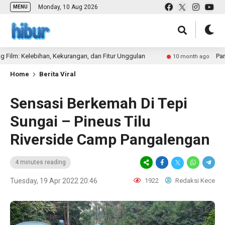
Monday, 10 Aug 2026
MENU
elebihan, Kekurangan, dan Fitur Unggulan
Panduan Len
10 month ago
Home
Berita Viral
Sensasi Berkemah Di Tepi
Sungai – Pineus Tilu
Riverside Camp Pangalengan
4 minutes reading
Tuesday, 19 Apr 2022 20:46
1922
Redaksi Kece