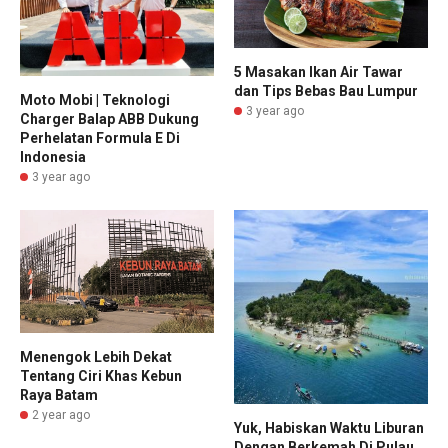
5 Masakan Ikan Air Tawar
dan Tips Bebas Bau Lumpur
Moto Mobi | Teknologi
3 year ago
Charger Balap ABB Dukung
Perhelatan Formula E Di
Indonesia
3 year ago
Menengok Lebih Dekat
Tentang Ciri Khas Kebun
Raya Batam
2 year ago
Yuk, Habiskan Waktu Liburan
Dengan Berkemah Di Pulau