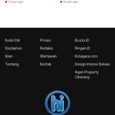
3 year ago
4 year ago
Kode Etik
Privasi
Buzzx.iD
Disclaimer
Redaksi
Ringan.iD
Iklan
Wartawan
Kutagara.com
Tentang
Kontak
Design Interior Bekasi
Agen Property
Cikarang