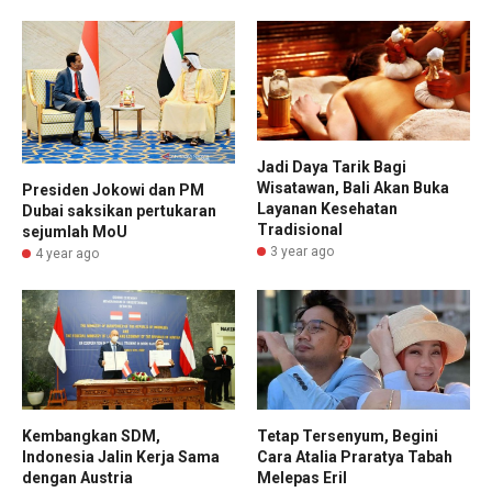
Jadi Daya Tarik Bagi
Wisatawan, Bali Akan Buka
Presiden Jokowi dan PM
Layanan Kesehatan
Dubai saksikan pertukaran
Tradisional
sejumlah MoU
3 year ago
4 year ago
Kembangkan SDM,
Tetap Tersenyum, Begini
Indonesia Jalin Kerja Sama
Cara Atalia Praratya Tabah
dengan Austria
Melepas Eril