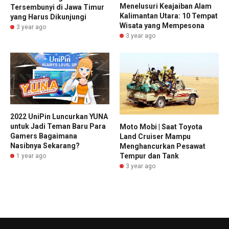
Menelusuri Keajaiban Alam
Tersembunyi di Jawa Timur
Kalimantan Utara: 10 Tempat
yang Harus Dikunjungi
Wisata yang Mempesona
3 year ago
3 year ago
2022 UniPin Luncurkan YUNA
untuk Jadi Teman Baru Para
Moto Mobi | Saat Toyota
Gamers Bagaimana
Land Cruiser Mampu
Nasibnya Sekarang?
Menghancurkan Pesawat
Tempur dan Tank
1 year ago
3 year ago