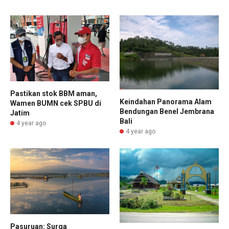
Pastikan stok BBM aman,
Keindahan Panorama Alam
Wamen BUMN cek SPBU di
Bendungan Benel Jembrana
Jatim
Bali
4 year ago
4 year ago
Pasuruan: Surga