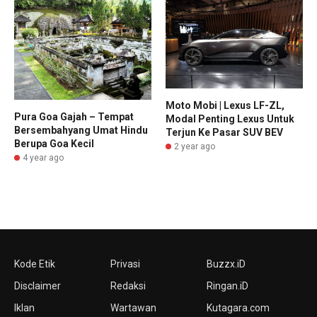
Moto Mobi | Lexus LF-ZL,
Pura Goa Gajah – Tempat
Modal Penting Lexus Untuk
Bersembahyang Umat Hindu
Terjun Ke Pasar SUV BEV
Berupa Goa Kecil
2 year ago
4 year ago
Kode Etik
Privasi
Buzzx.iD
Disclaimer
Redaksi
Ringan.iD
Iklan
Wartawan
Kutagara.com