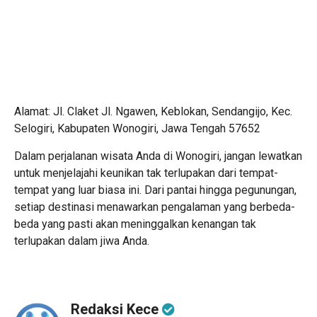
Alamat
:
Jl. Claket Jl. Ngawen, Keblokan, Sendangijo, Kec.
Selogiri, Kabupaten Wonogiri, Jawa Tengah 57652
Dalam perjalanan wisata Anda di Wonogiri, jangan lewatkan
untuk menjelajahi keunikan tak terlupakan dari tempat-
tempat yang luar biasa ini. Dari pantai hingga pegunungan,
setiap destinasi menawarkan pengalaman yang berbeda-
beda yang pasti akan meninggalkan kenangan tak
terlupakan dalam jiwa Anda.
Redaksi Kece