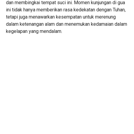
dan membingkai tempat suci ini. Momen kunjungan di gua
ini tidak hanya memberikan rasa kedekatan dengan Tuhan,
tetapi juga menawarkan kesempatan untuk merenung
dalam ketenangan alam dan menemukan kedamaian dalam
kegelapan yang mendalam.