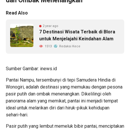
dan Ombak Menenangkan
Read Also
2 year ago
7 Destinasi Wisata Terbaik di Blora
untuk Menjelajahi Keindahan Alam
1513
Redaksi Kece
Sumber Gambar: inews.id
Pantai Nampu, tersembunyi di tepi Samudera Hindia di
Wonogiri, adalah destinasi yang memukau dengan pesona
pasir putih dan ombak menenangkan. Dikelilingi oleh
panorama alam yang memikat, pantai ini menjadi tempat
ideal untuk melarikan diri dari hiruk-pikuk kehidupan
sehari-hari.
Pasir putih yang lembut memeluk bibir pantai, menciptakan