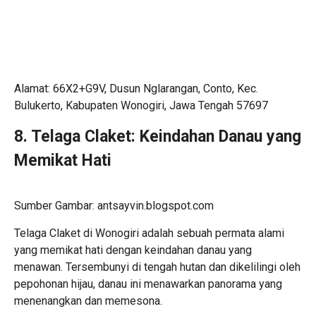
Alamat
:
66X2+G9V, Dusun Nglarangan, Conto, Kec.
Bulukerto, Kabupaten Wonogiri, Jawa Tengah 57697
8. Telaga Claket: Keindahan Danau yang
Memikat Hati
Sumber Gambar: antsayvin.blogspot.com
Telaga Claket di Wonogiri adalah sebuah permata alami
yang memikat hati dengan keindahan danau yang
menawan. Tersembunyi di tengah hutan dan dikelilingi oleh
pepohonan hijau, danau ini menawarkan panorama yang
menenangkan dan memesona.