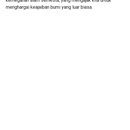
kemegahan alam semesta, yang mengajak kita untuk
menghargai keajaiban bumi yang luar biasa.