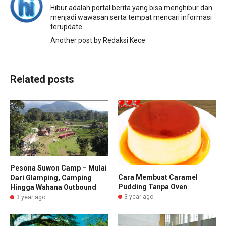
Hibur adalah portal berita yang bisa menghibur dan
menjadi wawasan serta tempat mencari informasi
terupdate
Another post by Redaksi Kece
Related posts
Pesona Suwon Camp – Mulai
Cara Membuat Caramel
Dari Glamping, Camping
Pudding Tanpa Oven
Hingga Wahana Outbound
3 year ago
3 year ago