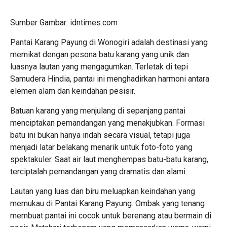
Sumber Gambar: idntimes.com
Pantai Karang Payung di Wonogiri adalah destinasi yang
memikat dengan pesona batu karang yang unik dan
luasnya lautan yang mengagumkan. Terletak di tepi
Samudera Hindia, pantai ini menghadirkan harmoni antara
elemen alam dan keindahan pesisir.
Batuan karang yang menjulang di sepanjang pantai
menciptakan pemandangan yang menakjubkan. Formasi
batu ini bukan hanya indah secara visual, tetapi juga
menjadi latar belakang menarik untuk foto-foto yang
spektakuler. Saat air laut menghempas batu-batu karang,
terciptalah pemandangan yang dramatis dan alami.
Lautan yang luas dan biru meluapkan keindahan yang
memukau di Pantai Karang Payung. Ombak yang tenang
membuat pantai ini cocok untuk berenang atau bermain di