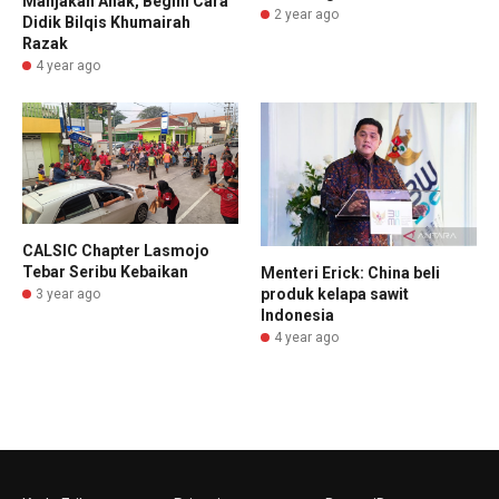
Manjakan Anak, Begini Cara
2 year ago
Didik Bilqis Khumairah
Razak
4 year ago
CALSIC Chapter Lasmojo
Tebar Seribu Kebaikan
Menteri Erick: China beli
produk kelapa sawit
3 year ago
Indonesia
4 year ago