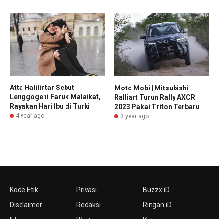
Atta Halilintar Sebut
Moto Mobi | Mitsubishi
Lenggogeni Faruk Malaikat,
Ralliart Turun Rally AXCR
Rayakan Hari Ibu di Turki
2023 Pakai Triton Terbaru
4 year ago
3 year ago
Kode Etik
Privasi
Buzzx.iD
Disclaimer
Redaksi
Ringan.iD