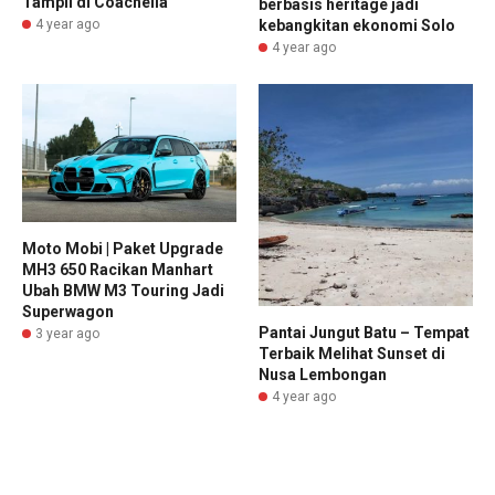
Tampil di Coachella
berbasis heritage jadi
kebangkitan ekonomi Solo
4 year ago
4 year ago
Moto Mobi | Paket Upgrade
MH3 650 Racikan Manhart
Ubah BMW M3 Touring Jadi
Superwagon
Pantai Jungut Batu – Tempat
3 year ago
Terbaik Melihat Sunset di
Nusa Lembongan
4 year ago