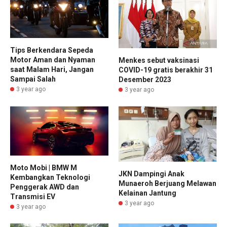
Tips Berkendara Sepeda
Motor Aman dan Nyaman
Menkes sebut vaksinasi
saat Malam Hari, Jangan
COVID-19 gratis berakhir 31
Sampai Salah
Desember 2023
3 year ago
3 year ago
Moto Mobi | BMW M
JKN Dampingi Anak
Kembangkan Teknologi
Munaeroh Berjuang Melawan
Penggerak AWD dan
Kelainan Jantung
Transmisi EV
3 year ago
3 year ago