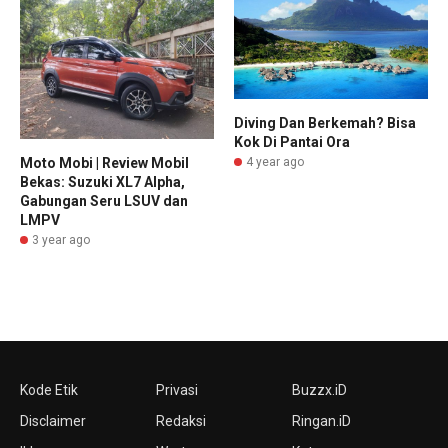
Diving Dan Berkemah? Bisa
Kok Di Pantai Ora
Moto Mobi | Review Mobil
4 year ago
Bekas: Suzuki XL7 Alpha,
Gabungan Seru LSUV dan
LMPV
3 year ago
Kode Etik
Privasi
Buzzx.iD
Disclaimer
Redaksi
Ringan.iD