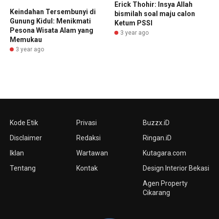
Erick Thohir: Insya Allah
Keindahan Tersembunyi di
bismilah soal maju calon
Gunung Kidul: Menikmati
Ketum PSSI
Pesona Wisata Alam yang
3 year ago
Memukau
3 year ago
Kode Etik
Privasi
Buzzx.iD
Disclaimer
Redaksi
Ringan.iD
Iklan
Wartawan
Kutagara.com
Tentang
Kontak
Design Interior Bekasi
Agen Property
Cikarang