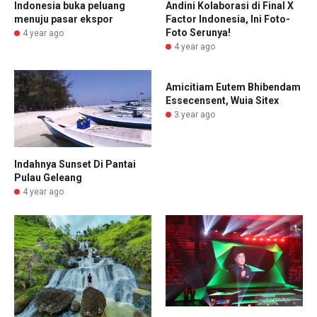
Andini Kolaborasi di Final X
Indonesia buka peluang
Factor Indonesia, Ini Foto-
menuju pasar ekspor
Foto Serunya!
4 year ago
4 year ago
Amicitiam Eutem Bhibendam
Essecensent, Wuia Sitex
3 year ago
Indahnya Sunset Di Pantai
Pulau Geleang
4 year ago