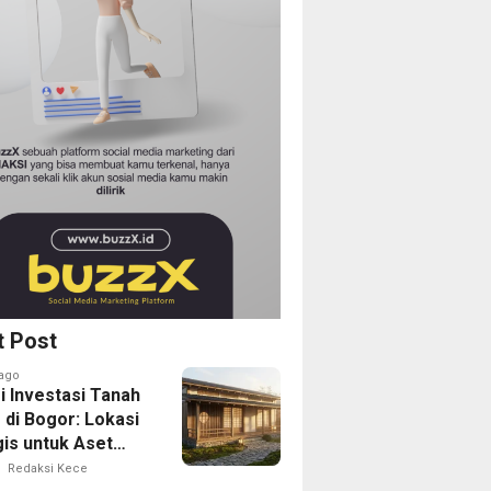
t Post
ago
i Investasi Tanah
 di Bogor: Lokasi
gis untuk Aset
Depan
Redaksi Kece