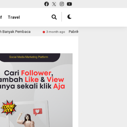
f
Travel
ca
Pabrik Tas untuk Retail atau Perusahaan: Solusi Le
3 month ago