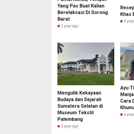
Yang Pas Buat Kalian
Resep
Berelaksasi Di Sorong
Khas B
Barat
3 yea
2 year ago
Ayu Ti
Mengulik Kekayaan
Manja
Budaya dan Sejarah
Cara D
Sumatera Selatan di
Khuma
Museum Tekstil
4 yea
Palembang
2 year ago