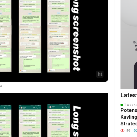
ga
Lates
1 week 
Potens
Kavling
Strate
Masa 
59