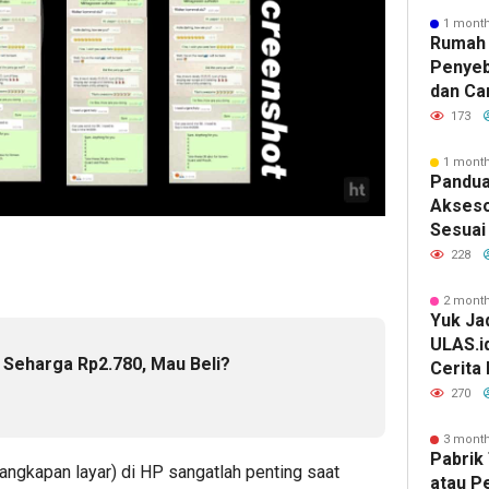
1 mont
Rumah 
Penyeb
dan Ca
173
1 mont
Pandua
Akseso
Sesuai 
228
2 mont
Yuk Jad
ULAS.i
Seharga Rp2.780, Mau Beli?
Cerita
Lebih 
e
270
3 mont
Pabrik 
angkapan layar) di HP sangatlah penting saat
atau P