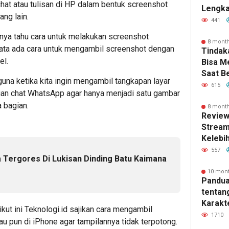
chat atau tulisan di HP dalam bentuk screenshot
Lengka
ng lain.
Kebutu
441
ya tahu cara untuk melakukan screenshot
8 mont
yata ada cara untuk mengambil screenshot dengan
Tindak
el.
Bisa 
Saat B
una ketika kita ingin mengambil tangkapan layar
615
aian chat WhatsApp agar hanya menjadi satu gambar
 bagian.
8 mont
Review
Stream
Kelebi
dan Fi
557
a Tergores Di Lukisan Dinding Batu Kaimana
10 mon
e
Pandua
tentan
Karakte
ikut ini Teknologi.id sajikan cara mengambil
dan Ma
1710
u pun di iPhone agar tampilannya tidak terpotong.