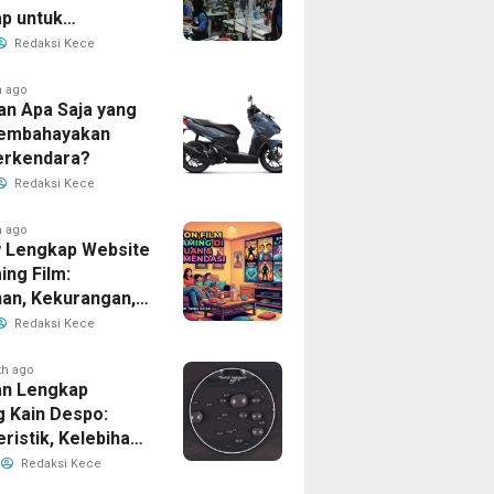
p untuk
han Bisnis Anda
Redaksi Kece
h ago
an Apa Saja yang
Membahayakan
erkendara?
Redaksi Kece
h ago
 Lengkap Website
ing Film:
han, Kekurangan,
tur Unggulan
Redaksi Kece
th ago
n Lengkap
g Kain Despo:
ristik, Kelebihan,
nfaatnya
Redaksi Kece