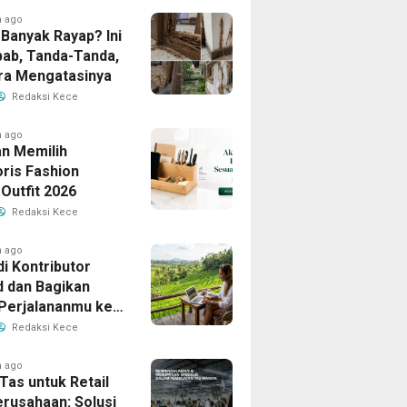
h ago
Banyak Rayap? Ini
ab, Tanda-Tanda,
ra Mengatasinya
Redaksi Kece
h ago
n Memilih
ris Fashion
Outfit 2026
Redaksi Kece
h ago
i Kontributor
d dan Bagikan
 Perjalananmu ke
Banyak Pembaca
Redaksi Kece
h ago
Tas untuk Retail
erusahaan: Solusi