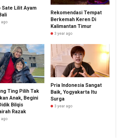
 Sate Lilit Ayam
Rekomendasi Tempat
ali
Berkemah Keren Di
r ago
Kalimantan Timur
3 year ago
Pria Indonesia Sangat
ng Ting Pilih Tak
Baik, Yogyakarta Itu
kan Anak, Begini
Surga
idik Bilqis
3 year ago
irah Razak
r ago