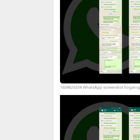
1638626338 WhatsApp screenshot hogato