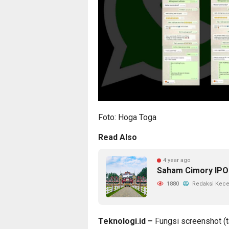
Foto:
Hoga Toga
Read Also
4 year ago
Saham Cimory IPO 
1880
Redaksi Kec
Teknologi.id –
Fungsi screenshot (t