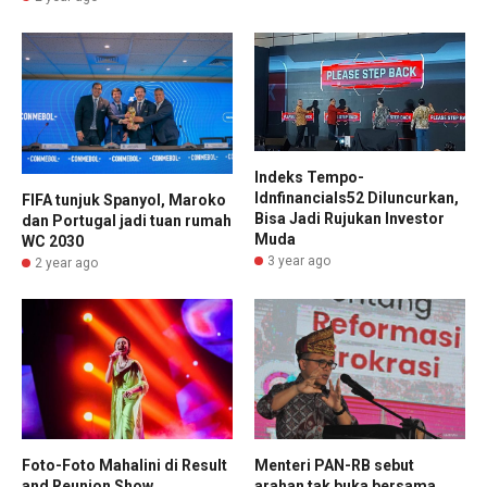
Indeks Tempo-
Idnfinancials52 Diluncurkan,
FIFA tunjuk Spanyol, Maroko
Bisa Jadi Rujukan Investor
dan Portugal jadi tuan rumah
Muda
WC 2030
3 year ago
2 year ago
Foto-Foto Mahalini di Result
Menteri PAN-RB sebut
and Reunion Show
arahan tak buka bersama