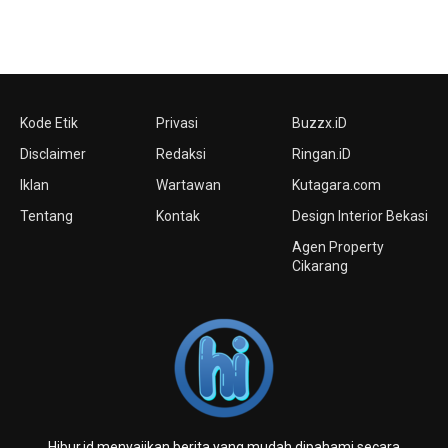
Kode Etik
Privasi
Buzzx.iD
Disclaimer
Redaksi
Ringan.iD
Iklan
Wartawan
Kutagara.com
Tentang
Kontak
Design Interior Bekasi
Agen Property
Cikarang
Hibur.id menyajikan berita yang mudah dipahami secara