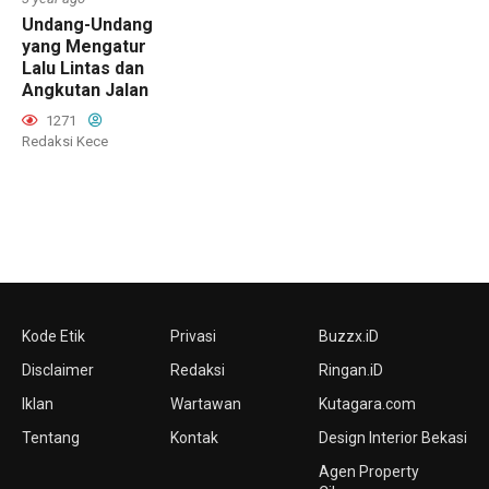
Undang-Undang
yang Mengatur
Lalu Lintas dan
Angkutan Jalan
1271
Redaksi Kece
Kode Etik
Privasi
Buzzx.iD
Disclaimer
Redaksi
Ringan.iD
Iklan
Wartawan
Kutagara.com
Tentang
Kontak
Design Interior Bekasi
Agen Property