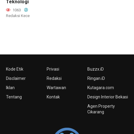
Teknologi
1063
Redaksi Kece
Kode Etik
Privasi
Buzzx.iD
Disclaimer
Redaksi
Ringan.iD
Iklan
Wartawan
Kutagara.com
Tentang
Kontak
Design Interior Bekasi
Agen Property
Cikarang