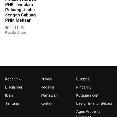
PHK Temukan
Peluang Usaha
dengan Gabung
PNM Mekaar
1138
Redaksi Kece
Kode Etik
Privasi
Buzzx.iD
Disclaimer
Redaksi
Ringan.iD
Iklan
Wartawan
Kutagara.com
Tentang
Kontak
Design Interior Bekasi
Agen Property
Cikarang