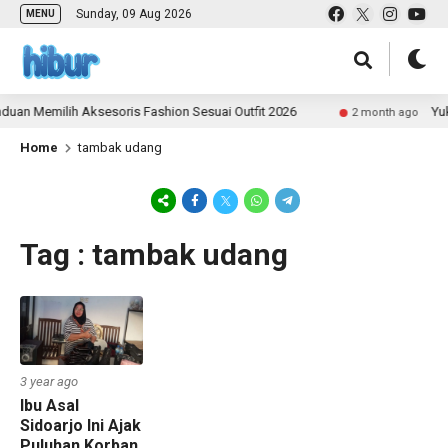
Sunday, 09 Aug 2026
MENU
uan Memilih Aksesoris Fashion Sesuai Outfit 2026
Yuk 
2 month ago
Home
tambak udang
Tag : tambak udang
3 year ago
Ibu Asal
Sidoarjo Ini Ajak
Puluhan Korban