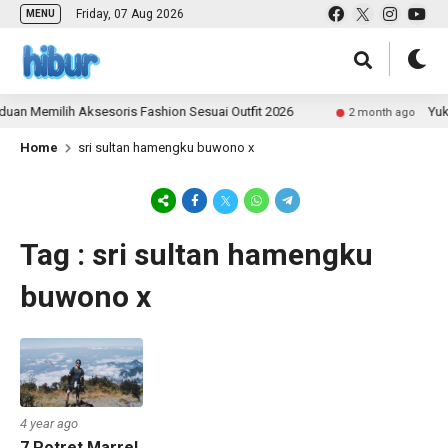
Friday, 07 Aug 2026
MENU
an Memilih Aksesoris Fashion Sesuai Outfit 2026
Yuk 
2 month ago
Home
sri sultan hamengku buwono x
Tag : sri sultan hamengku
buwono x
4 year ago
7 Potret Marrel,