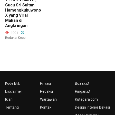
Cucu Sri Sultan
Hamengkubuwono
X yang Viral
Makan di
Angkringan
1001
Redaksi Kece
Kode Etik
Privasi
Buzzx.iD
Disclaimer
Redaksi
Ringan.iD
Iklan
Wartawan
Kutagara.com
Tentang
Kontak
Design Interior Bekasi