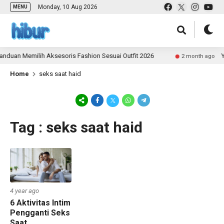
Monday, 10 Aug 2026
MENU
nduan Memilih Aksesoris Fashion Sesuai Outfit 2026
Y
2 month ago
Home
seks saat haid
Tag : seks saat haid
4 year ago
6 Aktivitas Intim
Pengganti Seks
Saat