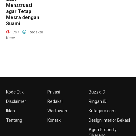
Menstruasi
agar Tetap
Mesra dengan
Suami
797
Redaksi
Kece
Kode Etik
Privasi
Buzzx.iD
Disclaimer
Redaksi
Ringan.iD
Iklan
Wartawan
Kutagara.com
Tentang
Kontak
Design Interior Bekasi
Agen Property
Cikarang