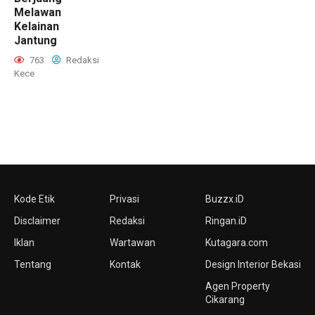
Melawan
Kelainan
Jantung
763
Redaksi
Kece
Kode Etik
Privasi
Buzzx.iD
Disclaimer
Redaksi
Ringan.iD
Iklan
Wartawan
Kutagara.com
Tentang
Kontak
Design Interior Bekasi
Agen Property
Cikarang