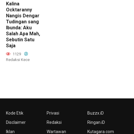
Kalina
Ocktaranny
Nangis Dengar
Tudingan sang
Ibunda: Aku
Salah Apa Mah,
Sebutin Satu
Saja
1129
Redaksi Kece
Kode Etik
Privasi
Buzzx.iD
Disclaimer
Redaksi
Ringan.iD
Iklan
Wartawan
Kutagara.com