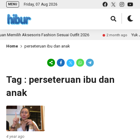
Friday, 07 Aug 2026
MENU
n Memilih Aksesoris Fashion Sesuai Outfit 2026
Yuk J
2 month ago
Home
perseteruan ibu dan anak
Tag : perseteruan ibu dan
anak
4 year ago