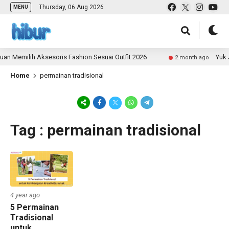
Thursday, 06 Aug 2026
MENU
n Memilih Aksesoris Fashion Sesuai Outfit 2026
Yuk Ja
2 month ago
Home
permainan tradisional
Tag : permainan tradisional
4 year ago
5 Permainan
Tradisional
untuk