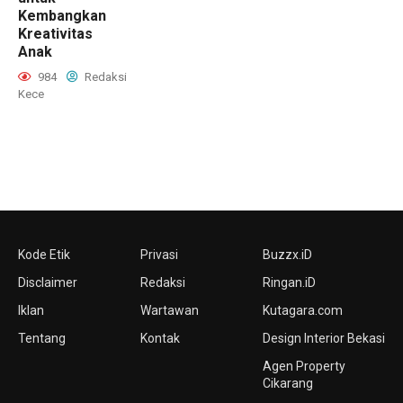
Kembangkan
Kreativitas
Anak
984
Redaksi
Kece
Kode Etik
Privasi
Buzzx.iD
Disclaimer
Redaksi
Ringan.iD
Iklan
Wartawan
Kutagara.com
Tentang
Kontak
Design Interior Bekasi
Agen Property
Cikarang