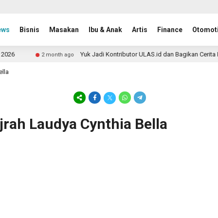
ews
Bisnis
Masakan
Ibu & Anak
Artis
Finance
Otomoti
26
Yuk Jadi Kontributor ULAS.id dan Bagikan Cerita P
2 month ago
ella
ijrah Laudya Cynthia Bella