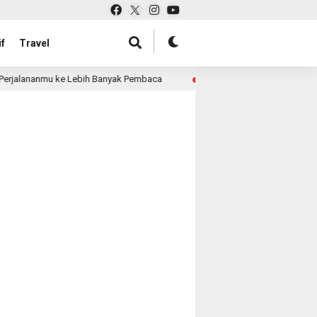
f
Travel
erjalananmu ke Lebih Banyak Pembaca
Pabrik Tas untuk 
4 month ago