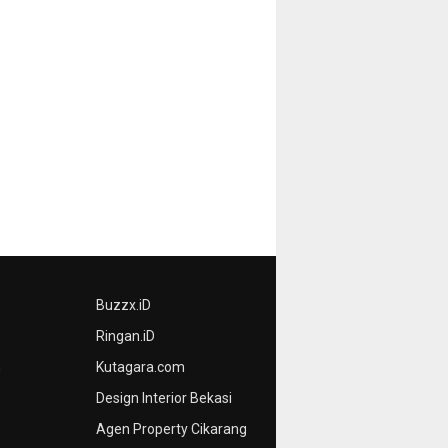
Buzzx.iD
Ringan.iD
n
Kutagara.com
Design Interior Bekasi
Agen Property Cikarang