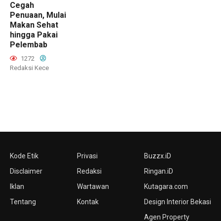
Cegah
Penuaan, Mulai
Makan Sehat
hingga Pakai
Pelembab
1272
Redaksi Kece
Kode Etik
Privasi
Buzzx.iD
Disclaimer
Redaksi
Ringan.iD
Iklan
Wartawan
Kutagara.com
Tentang
Kontak
Design Interior Bekasi
Agen Property