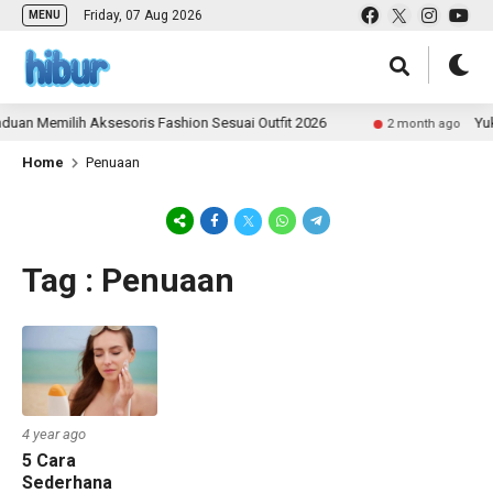
Friday, 07 Aug 2026
MENU
uan Memilih Aksesoris Fashion Sesuai Outfit 2026
Yuk 
2 month ago
Home
Penuaan
Tag : Penuaan
4 year ago
5 Cara
Sederhana