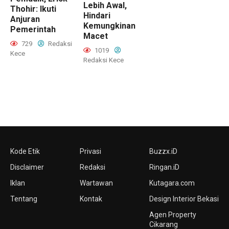
Lebih Awal,
Thohir: Ikuti
Hindari
Anjuran
Kemungkinan
Pemerintah
Macet
729
Redaksi
1019
Kece
Redaksi Kece
Kode Etik
Privasi
Buzzx.iD
Disclaimer
Redaksi
Ringan.iD
Iklan
Wartawan
Kutagara.com
Tentang
Kontak
Design Interior Bekasi
Agen Property
Cikarang