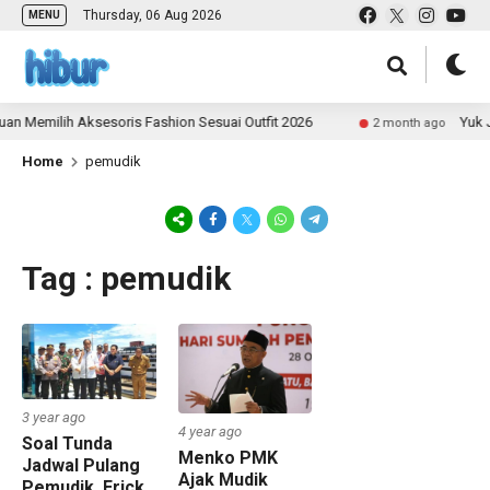
Thursday, 06 Aug 2026
MENU
n Memilih Aksesoris Fashion Sesuai Outfit 2026
Yuk J
2 month ago
Home
pemudik
Tag : pemudik
3 year ago
4 year ago
Soal Tunda
Menko PMK
Jadwal Pulang
Ajak Mudik
Pemudik, Erick