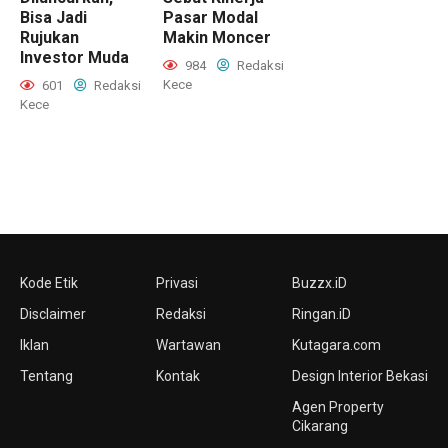
Bisa Jadi
Pasar Modal
Rujukan
Makin Moncer
Investor Muda
984
Redaksi
Kece
601
Redaksi
Kece
Kode Etik
Privasi
Buzzx.iD
Disclaimer
Redaksi
Ringan.iD
Iklan
Wartawan
Kutagara.com
Tentang
Kontak
Design Interior Bekasi
Agen Property
Cikarang