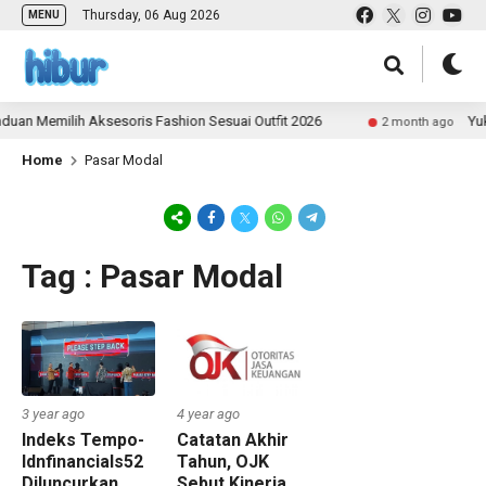
Thursday, 06 Aug 2026
MENU
uan Memilih Aksesoris Fashion Sesuai Outfit 2026
Yuk 
2 month ago
Home
Pasar Modal
Tag : Pasar Modal
3 year ago
4 year ago
Indeks Tempo-
Catatan Akhir
Idnfinancials52
Tahun, OJK
Diluncurkan,
Sebut Kinerja