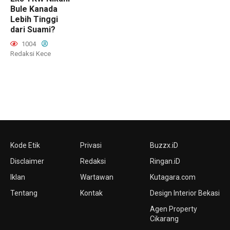
Bule Kanada
Lebih Tinggi
dari Suami?
1004
Redaksi Kece
Kode Etik
Privasi
Buzzx.iD
Disclaimer
Redaksi
Ringan.iD
Iklan
Wartawan
Kutagara.com
Tentang
Kontak
Design Interior Bekasi
Agen Property
Cikarang