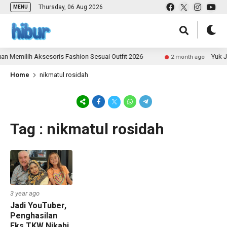
Thursday, 06 Aug 2026
MENU
n Memilih Aksesoris Fashion Sesuai Outfit 2026
Yuk Ja
2 month ago
Home
nikmatul rosidah
Tag : nikmatul rosidah
3 year ago
Jadi YouTuber,
Penghasilan
Eks TKW Nikahi