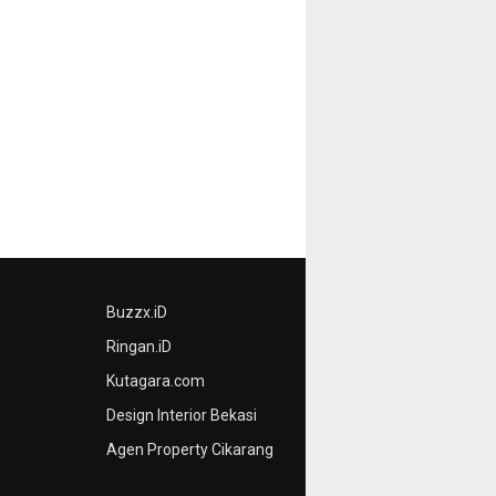
Buzzx.iD
Ringan.iD
n
Kutagara.com
Design Interior Bekasi
Agen Property Cikarang