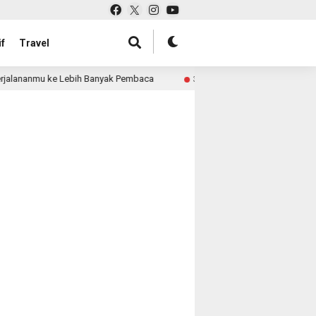
f
Travel
jalananmu ke Lebih Banyak Pembaca
Pabrik Tas untuk Re
3 month ago