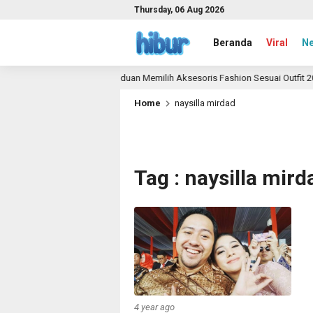
Thursday, 06 Aug 2026
Beranda
Viral
N
Panduan Memilih Aksesoris Fashion Sesuai Outfit 202
1 month ago
Home
naysilla mirdad
Tag : naysilla mird
4 year ago