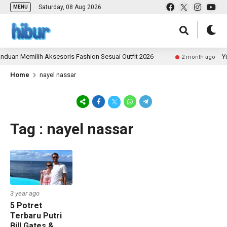
Saturday, 08 Aug 2026
MENU
duan Memilih Aksesoris Fashion Sesuai Outfit 2026
Yu
2 month ago
Home
nayel nassar
Tag : nayel nassar
3 year ago
5 Potret
Terbaru Putri
Bill Gates &