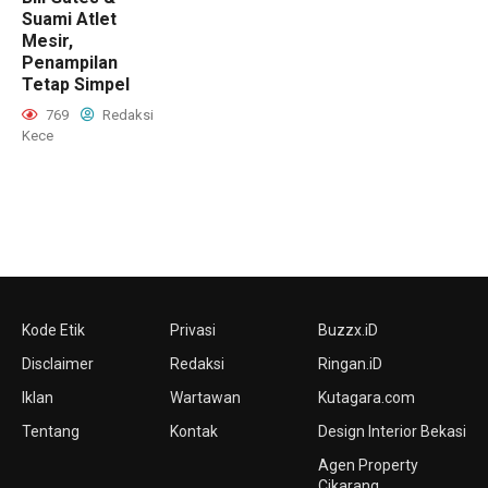
Suami Atlet
Mesir,
Penampilan
Tetap Simpel
769
Redaksi
Kece
Kode Etik
Privasi
Buzzx.iD
Disclaimer
Redaksi
Ringan.iD
Iklan
Wartawan
Kutagara.com
Tentang
Kontak
Design Interior Bekasi
Agen Property
Cikarang