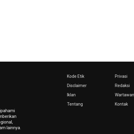
Kode Etik
Privasi
Disclaimer
Redaksi
Iklan
Wartawa
Tentang
Kontak
dipahami
mberikan
gional,
gam lainnya.