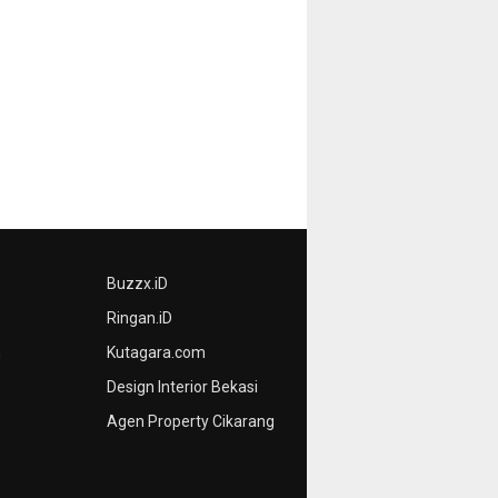
Buzzx.iD
Ringan.iD
n
Kutagara.com
Design Interior Bekasi
Agen Property Cikarang