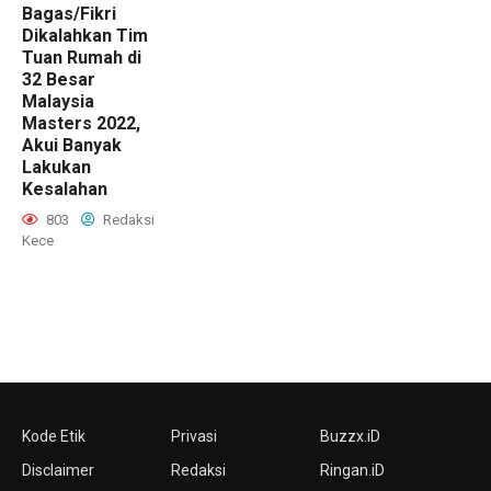
Bagas/Fikri
Dikalahkan Tim
Tuan Rumah di
32 Besar
Malaysia
Masters 2022,
Akui Banyak
Lakukan
Kesalahan
803
Redaksi
Kece
Kode Etik
Privasi
Buzzx.iD
Disclaimer
Redaksi
Ringan.iD