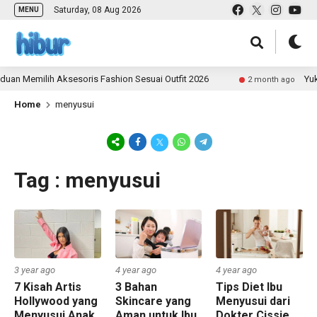
Saturday, 08 Aug 2026
MENU
an Memilih Aksesoris Fashion Sesuai Outfit 2026
Yuk 
2 month ago
Home
menyusui
Tag : menyusui
3 year ago
4 year ago
4 year ago
7 Kisah Artis
3 Bahan
Tips Diet Ibu
Hollywood yang
Skincare yang
Menyusui dari
Menyusui Anak
Aman untuk Ibu
Dokter Cissie