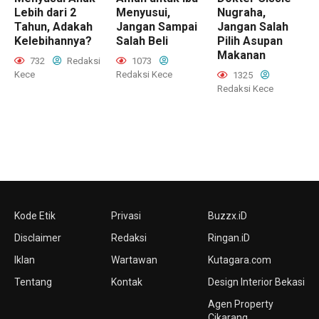
Lebih dari 2
Menyusui,
Nugraha,
Tahun, Adakah
Jangan Sampai
Jangan Salah
Kelebihannya?
Salah Beli
Pilih Asupan
Makanan
732
Redaksi
1073
Kece
Redaksi Kece
1325
Redaksi Kece
Kode Etik
Privasi
Buzzx.iD
Disclaimer
Redaksi
Ringan.iD
Iklan
Wartawan
Kutagara.com
Tentang
Kontak
Design Interior Bekasi
Agen Property
Cikarang